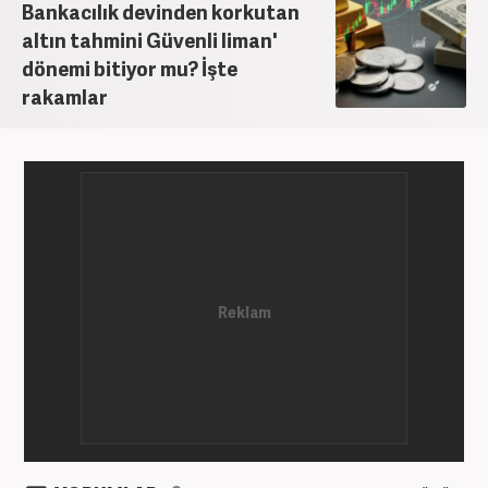
Bankacılık devinden korkutan
altın tahmini Güvenli liman'
dönemi bitiyor mu? İşte
rakamlar