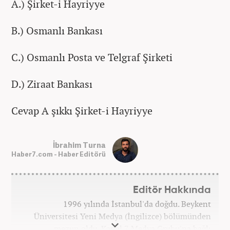
A.) Şirket-i Hayriyye
B.) Osmanlı Bankası
C.) Osmanlı Posta ve Telgraf Şirketi
D.) Ziraat Bankası
Cevap A şıkkı Şirket-i Hayriyye
İbrahim Turna
Haber7.com - Haber Editörü
Editör Hakkında
1996 yılında İstanbul'da doğdu. Beykent
Üniversitesi Yeni Medya (İngilizce) bölümünden
mezun oldu. Kanal 7 Medya Grubu'na bağlı