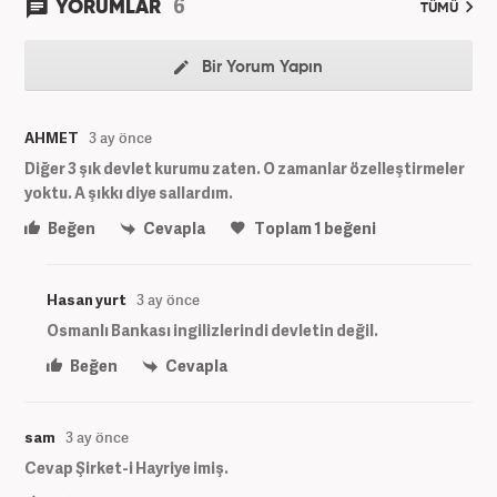
6
YORUMLAR
TÜMÜ
Bir Yorum Yapın
AHMET
3 ay önce
Diğer 3 şık devlet kurumu zaten. O zamanlar özelleştirmeler
yoktu. A şıkkı diye sallardım.
Beğen
Cevapla
Toplam
1
beğeni
Hasan yurt
3 ay önce
Osmanlı Bankası ingilizlerindi devletin değil.
Beğen
Cevapla
sam
3 ay önce
Cevap Şirket-i Hayriye imiş.