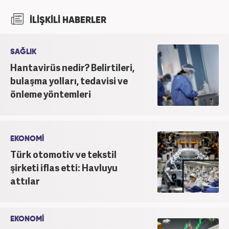
haber7.com bünyesinde mesleki hayatına devam
İLİŞKİLİ HABERLER
etmektedir.
SAĞLIK
Hantavirüs nedir? Belirtileri,
bulaşma yolları, tedavisi ve
önleme yöntemleri
EKONOMİ
Türk otomotiv ve tekstil
şirketi iflas etti: Havluyu
attılar
EKONOMİ