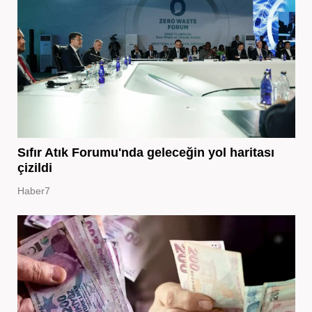
Sıfır Atık Forumu'nda geleceğin yol haritası
çizildi
Haber7