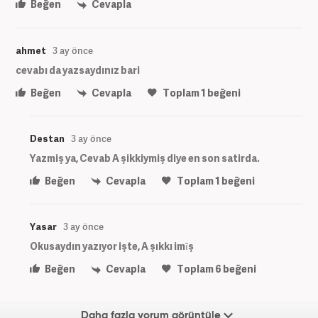
Beğen
Cevapla
ahmet
3 ay önce
cevabı da yazsaydınız bari
Beğen
Cevapla
Toplam
1
beğeni
Destan
3 ay önce
Yazmiş ya, Cevab A şikkiymiş diye en son satirda.
Beğen
Cevapla
Toplam
1
beğeni
Yasar
3 ay önce
Okusaydın yazıyor işte, A şıkkı imîş
Beğen
Cevapla
Toplam
6
beğeni
Daha fazla yorum görüntüle