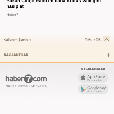
Bakan Çiftçi: Rabb'im bana Kudüs Valiliğini
nasip et
Haber7
Yukarı Çık
Kullanım Şartları
BAĞLANTILAR
UYGULAMALAR
Nokta Elektronik Medya A.Ş.