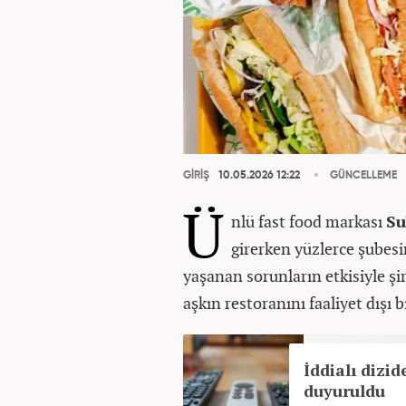
GİRİŞ
10.05.2026 12:22
GÜNCELLEME
Ü
nlü fast food markası
S
girerken yüzlerce şubesi
yaşanan sorunların etkisiyle şi
aşkın restoranını faaliyet dışı b
İddialı dizi
duyuruldu