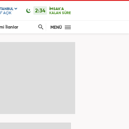
STANBUL
İMSAK'A
2:34
0°
AÇIK
KALAN SÜRE
mi İlanlar
MENÜ