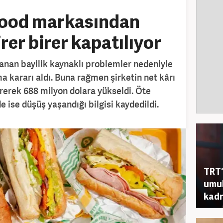
food markasından
rer birer kapatılıyor
nan bayilik kaynaklı problemler nedeniyle
a kararı aldı. Buna rağmen şirketin net kârı
ererek 688 milyon dolara yükseldi. Öte
e ise düşüş yaşandığı bilgisi kaydedildi.
TRT1
umul
kad