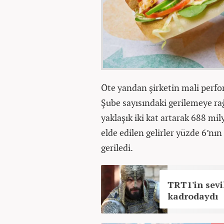
Öte yandan şirketin mali perfor
Şube sayısındaki gerilemeye ra
yaklaşık iki kat artarak 688 mi
elde edilen gelirler yüzde 6’nı
geriledi.
TRT1'in sevi
kadrodaydı