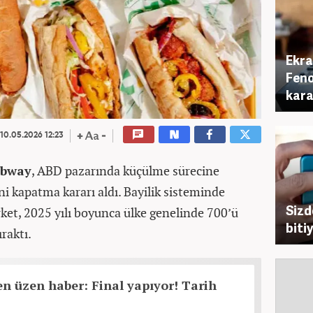
Ekra
Feno
kara
10.05.2026 12:23
ubway
, ABD pazarında küçülme sürecine
ni kapatma kararı aldı. Bayilik sisteminde
Sizd
rket, 2025 yılı boyunca ülke genelinde 700’ü
biti
ıraktı.
den üzen haber: Final yapıyor! Tarih