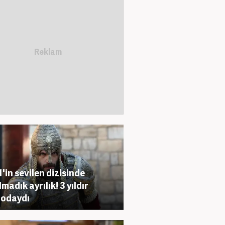
'in sevilen dizisinde
madık ayrılık! 3 yıldır
rodaydı