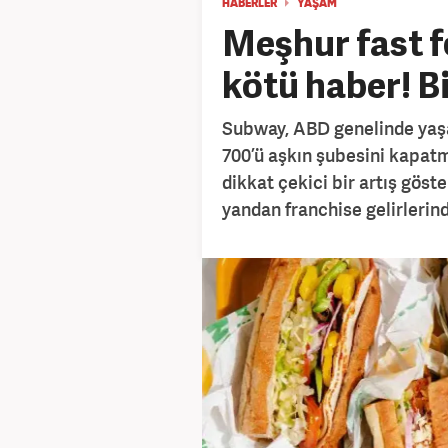
HABERLER
YAŞAM
Meşhur fast 
kötü haber! Bi
Subway, ABD genelinde yaşa
700’ü aşkın şubesini kapatm
dikkat çekici bir artış göst
yandan franchise gelirlerind