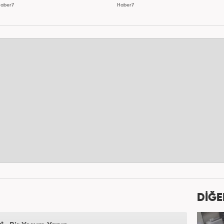
aber7
Haber7
DİĞE