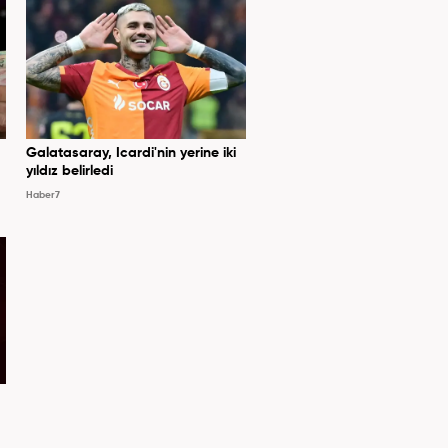
Galatasaray, Icardi'nin yerine iki
yıldız belirledi
Haber7