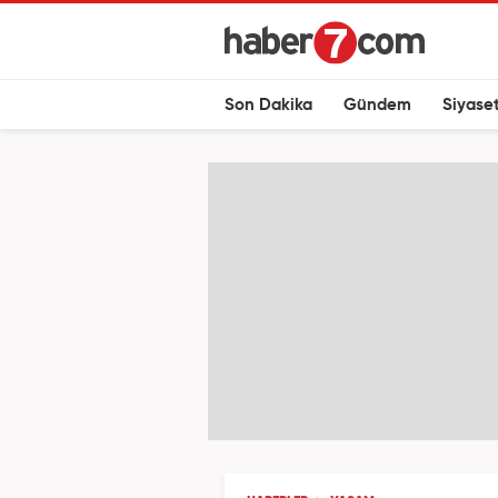
Son Dakika
Gündem
Siyase