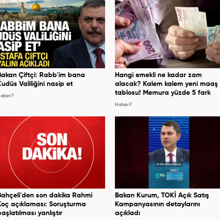
Bakan Çiftçi: Rabb'im bana
Hangi emekli ne kadar zam
Kudüs Valiliğini nasip et
alacak? Kalem kalem yeni maaş
tablosu! Memura yüzde 5 fark
aber7
Haber7
Bahçeli'den son dakika Rahmi
Bakan Kurum, TOKİ Açık Satış
Koç açıklaması: Soruşturma
Kampanyasının detaylarını
başlatılması yanlıştır
açıkladı