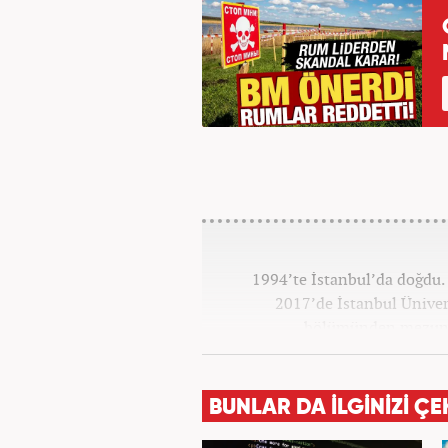
1994’te İstanbul’da doğdu. 
2017’de İstanbul Ünivers
bölümünden mezun o
Haber7.co
BUNLAR DA İLGİNİZİ ÇE