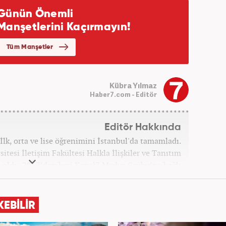
Kübra Yılmaz
Haber7.com - Editör
Editör Hakkında
İlk, orta ve lise öğrenimini İstanbul'da tamamladı.
itesi İletişim Fakültesi Halkla İlişkiler ve Tanıtım
ldu. 2017’den beri Kanal7 Medya Grubu’na bağlı
m bünyesinde mesleki hayatına devam etmektedir.
KEBİLİR