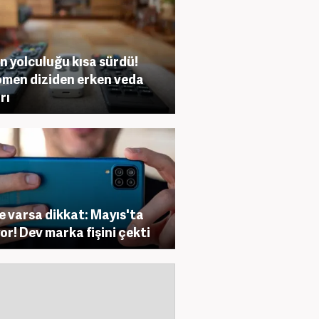
n yolculuğu kısa sürdü!
men diziden erken veda
rı
e varsa dikkat: Mayıs'ta
yor! Dev marka fişini çekti