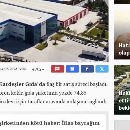
Hata
olup
14.05.2026 12:58
ardeşler Gıda’da
flaş bir satış süreci başladı.
ören köklü gıda şirketinin yüzde 74,85
Ünlü
etti
n devri için taraflar arasında anlaşma sağlandı.
bekl
şirketinden kötü haber: İflas bayrağını