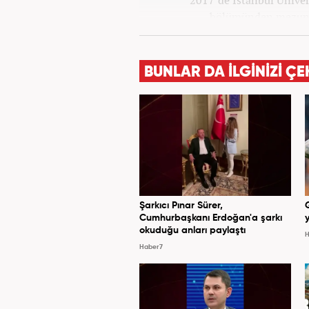
2017’de İstanbul Ünivers
bölümünden mezun o
Haber7.co
BUNLAR DA İLGİNİZİ ÇE
Şarkıcı Pınar Sürer,
Cumhurbaşkanı Erdoğan'a şarkı
y
okuduğu anları paylaştı
H
Haber7