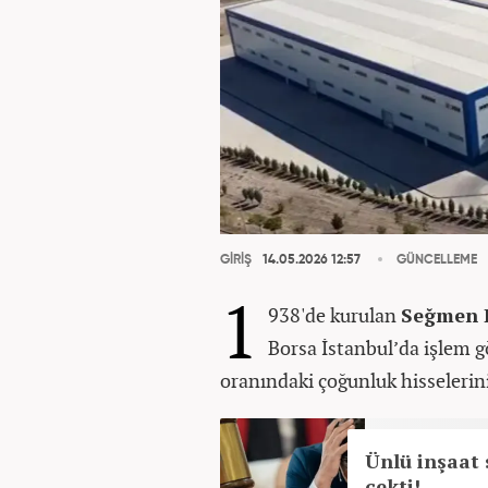
GİRİŞ
14.05.2026 12:57
GÜNCELLEME
1
938'de kurulan
Seğmen K
Borsa İstanbul’da işlem g
oranındaki çoğunluk hisselerini
Ünlü inşaat 
çekti!