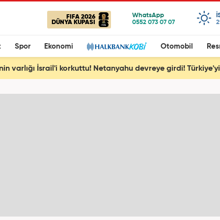
I
FIFA 2026
DÜNYA KUPASI
2
t
Spor
Ekonomi
Otomobil
Res
nin varlığı İsrail'i korkuttu! Netanyahu devreye girdi! Türkiye'