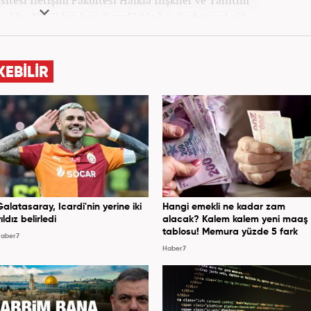
itesi İletişim Fakültesi Halkla İlişkiler ve Tanıtım
ldu. 2017’den beri Kanal7 Medya Grubu’na bağlı
m bünyesinde mesleki hayatına devam etmektedir.
KEBİLİR
Galatasaray, Icardi'nin yerine iki
Hangi emekli ne kadar zam
ıldız belirledi
alacak? Kalem kalem yeni maaş
tablosu! Memura yüzde 5 fark
aber7
Haber7