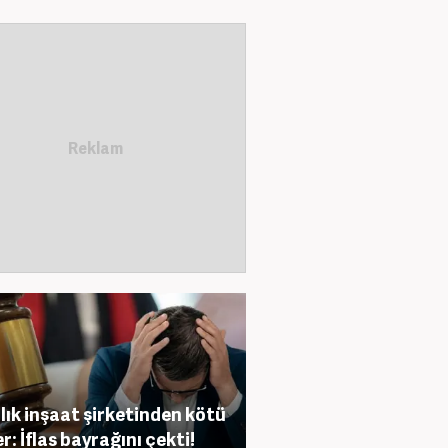
ıllık inşaat şirketinden kötü
r: İflas bayrağını çekti!