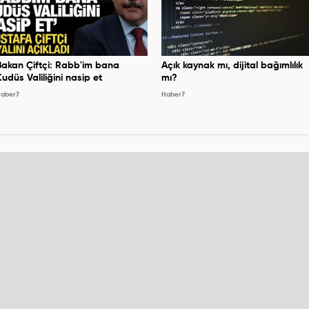
Bakan Çiftçi: Rabb'im bana
Açık kaynak mı, dijital bağımlılık
Kudüs Valiliğini nasip et
mı?
aber7
Haber7