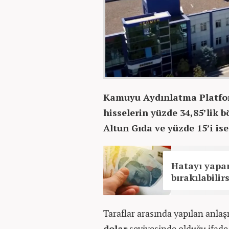
Kamuyu Aydınlatma Platfo
hisselerin yüzde 34,85’lik 
Altun Gıda ve yüzde 15’i i
Hatayı yapan
bırakılabilir
Taraflar arasında yapılan anla
dolar
seviyesinde olduğu ifade 