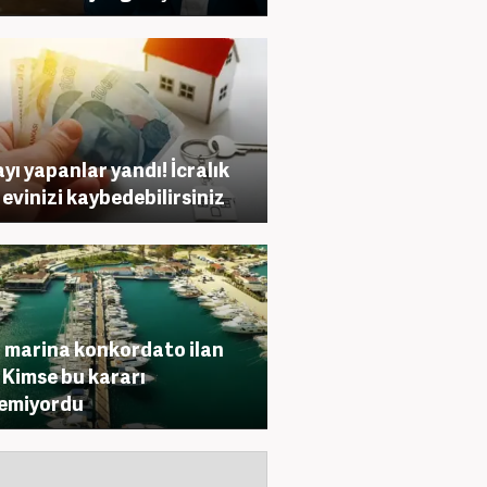
yı yapanlar yandı! İcralık
 evinizi kaybedebilirsiniz
 marina konkordato ilan
! Kimse bu kararı
emiyordu