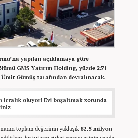
rmu’na yapılan açıklamaya göre
bölümü GMS Yatırım Holding, yüzde 25’i
se Ümit Gümüş tarafından devralınacak.
 icralık oluyor! Evi boşaltmak zorunda
siniz
şmanın toplam değerinin yaklaşık
82,5 milyon
edilirken, bu tutarın şirket sermayesinin yüzde