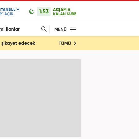
STANBUL
AKŞAM'A
1:53
9°
AÇIK
KALAN SÜRE
mi İlanlar
MENÜ
yi şikayet edecek
TÜMÜ