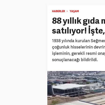
HABERLER
YAŞAM
88 yıllık gıd
satılıyor! İşte,
1938 yılında kurulan Seğmen
çoğunluk hisselerinin devri
işleminin, gerekli resmi o
sonuçlanacağı bildirildi.