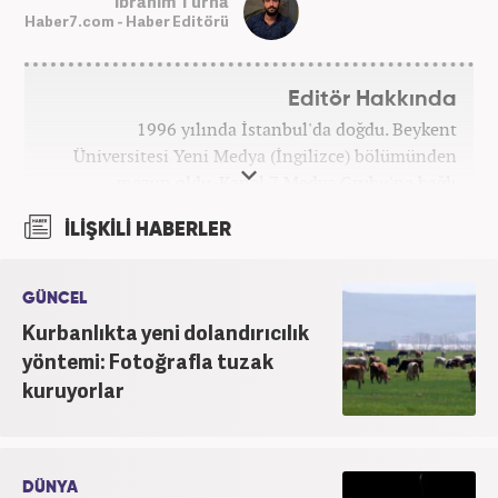
İbrahim Turna
Haber7.com - Haber Editörü
Editör Hakkında
1996 yılında İstanbul'da doğdu. Beykent
Üniversitesi Yeni Medya (İngilizce) bölümünden
mezun oldu. Kanal 7 Medya Grubu'na bağlı
haber7.com bünyesinde mesleki hayatına devam
İLİŞKİLİ HABERLER
etmektedir.
GÜNCEL
Kurbanlıkta yeni dolandırıcılık
yöntemi: Fotoğrafla tuzak
kuruyorlar
DÜNYA