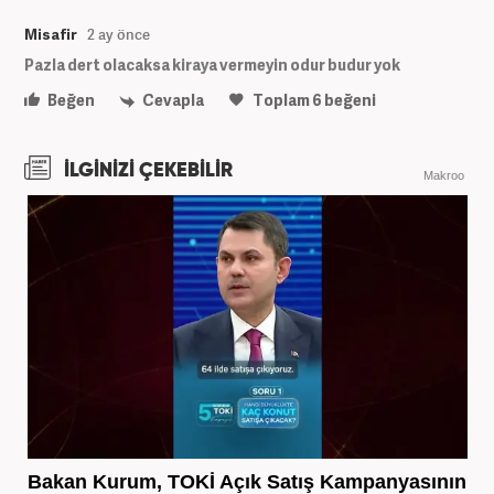
Misafir
2 ay önce
Pazla dert olacaksa kiraya vermeyin odur budur yok
Beğen
Cevapla
Toplam
6
beğeni
İLGİNİZİ ÇEKEBİLİR
Makroo
Bakan Kurum, TOKİ Açık Satış Kampanyasının