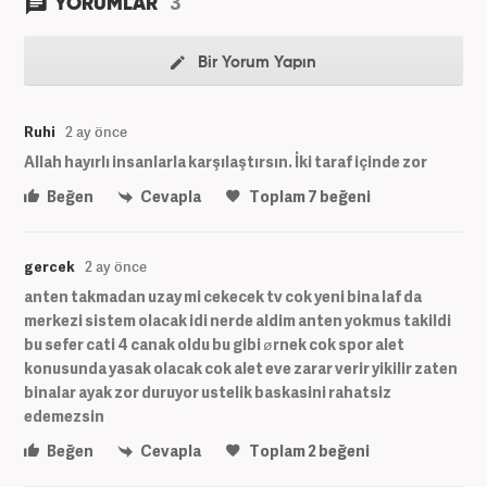
3
YORUMLAR
Bir Yorum Yapın
Ruhi
2 ay önce
Allah hayırlı insanlarla karşılaştırsın. İki taraf içinde zor
Beğen
Cevapla
Toplam
7
beğeni
gercek
2 ay önce
anten takmadan uzay mi cekecek tv cok yeni bina laf da
merkezi sistem olacak idi nerde aldim anten yokmus takildi
bu sefer cati 4 canak oldu bu gibi ørnek cok spor alet
konusunda yasak olacak cok alet eve zarar verir yikilir zaten
binalar ayak zor duruyor ustelik baskasini rahatsiz
edemezsin
Beğen
Cevapla
Toplam
2
beğeni