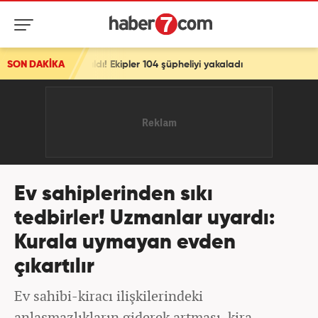
ıldı! Ekipler 104 şüpheliyi yakaladı
SON DAKİKA
Ev sahiplerinden sıkı
tedbirler! Uzmanlar uyardı:
Kurala uymayan evden
çıkartılır
Ev sahibi-kiracı ilişkilerindeki
anlaşmazlıkların giderek artması, kira