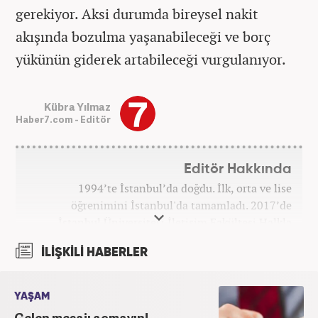
gerekiyor. Aksi durumda bireysel nakit
akışında bozulma yaşanabileceği ve borç
yükünün giderek artabileceği vurgulanıyor.
Kübra Yılmaz
Haber7.com - Editör
Editör Hakkında
1994’te İstanbul’da doğdu. İlk, orta ve lise
öğrenimini İstanbul'da tamamladı. 2017’de
İstanbul Üniversitesi İletişim Fakültesi Halkla
İlişkiler ve Tanıtım bölümünden mezun oldu.
İLİŞKİLİ HABERLER
2017’den beri Kanal7 Medya Grubu’na bağlı
Haber7.com bünyesinde mesleki hayatına devam
etmektedir.
YAŞAM
Gelen mesajı açmayın!