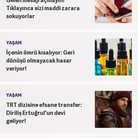
Tıklayınca sizi maddi zarara
sokuyorlar
YAŞAM
İçenin ömrü kısalıyor: Geri
dönüşü olmayacak hasar
veriyor!
YAŞAM
TRT dizisine efsane transfer:
Diriliş Ertuğrul'un devi
geliyor!