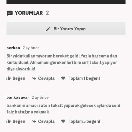
2
YORUMLAR
Bir Yorum Yapın
serkan
2 ay önce
Bir yıldır kullanmıyorum bereket geldi, fazla harcama dan
kurtuldum!. Almamam gerekenleri bile sırf taksit yapıyor
diye alıyorduk!
Beğen
Cevapla
Toplam
1
beğeni
bankasavar
2 ay önce
bankanın amacı zaten taksit yaparak gelecek aylarda seni
faiz batağına çekmek
Beğen
Cevapla
Toplam
5
beğeni