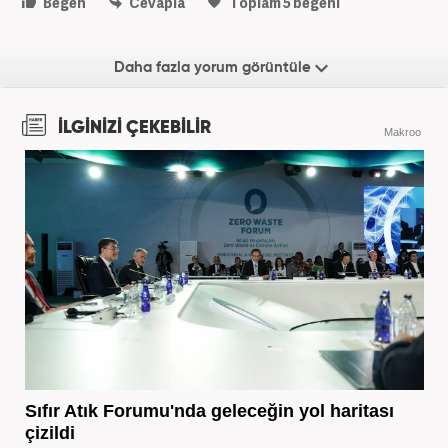
Beğen
Cevapla
Toplam
5
beğeni
Daha fazla yorum görüntüle
İLGİNİZİ ÇEKEBİLİR
Makroo
Sıfır Atık Forumu'nda geleceğin yol haritası
çizildi