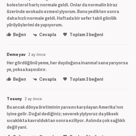
kolesterol hariç normale geldi. Onlar da normalin biraz
üzerinde avokado ezmesi yiyorum. Bunu yedikten sonra
daha hızlı normale geldi. Haftada bir sefer tabii günlük
yürüyüşlerimi de yapıyorum.
Beğen
Cevapla
Toplam
3
beğeni
Deme yav
2 ay önce
Her gördüğünü yeme, her duyduğuna inanma! sana yarıyorsa
ye, yoksa kaşındırır.
Beğen
Cevapla
Toplam
3
beğeni
Tosuny
2 ay önce
Bu ancak dünya üretiminin yarısını karşılayan Amerika'nın
işine gelir. Doğal dediğiniz; severek yiyiyoruz da yüksek
sıcaklıkta kavrulduktan sonra eziliyor. Aslında çok sağlıklı
değil yani.