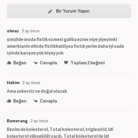
Bir Yorum Yapın
olmaz
2 ay önce
şimdide moda fistik ezmesi galiba ezme niye yiyeyimki
amerkianin elinde fistikkaldiysa fıstık yerim daha iyi sade
içinde karışım yok bişey yok
Beğen
Cevapla
Toplam
2
beğeni
Hekim
2 ay önce
Ama şekersiz ve doğal olacak
Beğen
Cevapla
Bumerang
2 ay önce
Benim de kolesterol, Total kolesterol, triglesirid, ldl
kolesterol yüksekliği vardı. Total kolesterol ile ldl