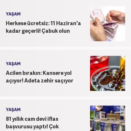
Haber7.com bünyesinde mesleki hayatına devam
etmektedir.
YAŞAM
Herkese ücretsiz: 11 Haziran'a
kadar geçerli! Çabuk olun
YAŞAM
Acilen bırakın: Kansere yol
açıyor! Adeta zehir saçıyor
YAŞAM
81 yıllık cam devi iflas
başvurusu yaptı! Çok