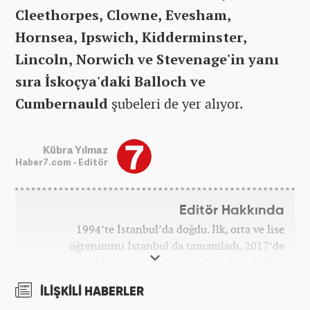
Cleethorpes, Clowne, Evesham,
Hornsea, Ipswich, Kidderminster,
Lincoln, Norwich ve Stevenage'in yanı
sıra İskoçya'daki Balloch ve
Cumbernauld
şubeleri de yer alıyor.
Kübra Yılmaz
Haber7.com - Editör
Editör Hakkında
1994’te İstanbul’da doğdu. İlk, orta ve lise
öğrenimini İstanbul'da tamamladı. 2017’de
İstanbul Üniversitesi İletişim Fakültesi Halkla
İlişkiler ve Tanıtım bölümünden mezun oldu.
İLİŞKİLİ HABERLER
2017’den beri Kanal7 Medya Grubu’na bağlı