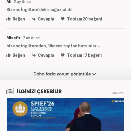
Ali
2 ay önce
Bize ne İngiltere’deki mağazadaN
Beğen
Cevapla
Toplam
20
beğeni
Misafir
2 ay önce
bize ne ingiltereden, ülkecek toptan batsınlar...
Beğen
Cevapla
Toplam
17
beğeni
Daha fazla yorum görüntüle
İLGİNİZİ ÇEKEBİLİR
Makroo