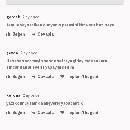
gercek
2 ay önce
temu ebay var iken dunyanin parasini kim verir bazi seye
Beğen
Cevapla
şeyda
2 ay önce
Hahahah sormayin bende haftaya gideyimde ankara
sincandan alisveris yapayim dedim
Beğen
Cevapla
Toplam
1
beğeni
korona
2 ay önce
yazık olmuş tam da alışveriş yapacaktık
Beğen
Cevapla
Toplam
1
beğeni