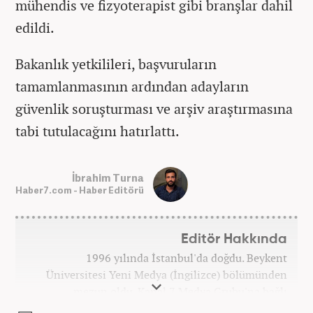
mühendis ve fizyoterapist gibi branşlar dahil
edildi.
Bakanlık yetkilileri, başvuruların
tamamlanmasının ardından adayların
güvenlik soruşturması ve arşiv araştırmasına
tabi tutulacağını hatırlattı.
İbrahim Turna
Haber7.com - Haber Editörü
Editör Hakkında
1996 yılında İstanbul'da doğdu. Beykent
Üniversitesi Yeni Medya (İngilizce) bölümünden
mezun oldu. Kanal 7 Medya Grubu'na bağlı
haber7.com bünyesinde mesleki hayatına devam