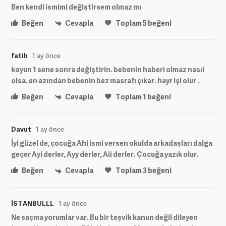
Ben kendi ismimi değiştirsem olmaz mı
Beğen
Cevapla
Toplam
5
beğeni
fatih
1 ay önce
koyun 1 sene sonra değiştirin. bebenin haberi olmaz nasıl
olsa. en azından bebenin bez masrafı çıkar. hayr işi olur .
Beğen
Cevapla
Toplam
1
beğeni
Davut
1 ay önce
İyi güzel de, çocuğa Ahi ismi versen okulda arkadaşları dalga
geçer Ayi derler, Ayy derler, Aii derler. Çocuğa yazık olur.
Beğen
Cevapla
Toplam
3
beğeni
İSTANBULLL
1 ay önce
Ne saçma yorumlar var. Bu bir teşvik kanun değil dileyen