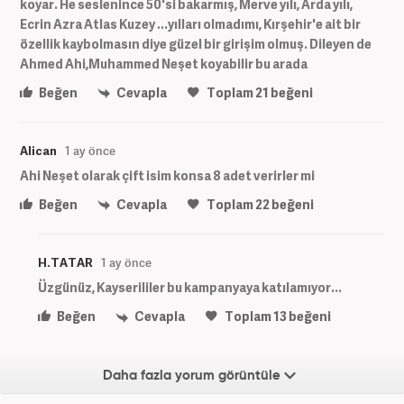
koyar. He seslenince 50'si bakarmış, Merve yılı, Arda yılı,
Ecrin Azra Atlas Kuzey ...yılları olmadımı, Kırşehir'e ait bir
özellik kaybolmasın diye güzel bir girişim olmuş. Dileyen de
Ahmed Ahi,Muhammed Neşet koyabilir bu arada
Beğen
Cevapla
Toplam
21
beğeni
Alican
1 ay önce
Ahi Neşet olarak çift isim konsa 8 adet verirler mi
Beğen
Cevapla
Toplam
22
beğeni
H.TATAR
1 ay önce
Üzgünüz, Kayserililer bu kampanyaya katılamıyor...
Beğen
Cevapla
Toplam
13
beğeni
Daha fazla yorum görüntüle