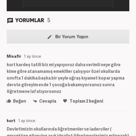
5
YORUMLAR
Bir Yorum Yapın
Misafir
1 ay önce
kurt kardeş tatili biz mi yapıyoruz daha verimli neye göre
kime göre atanamamış emekliler çalışıyor özel okullarda
sınıfta 1 dakika başka bir şeyle uğraş kıyamet kopar yapma
derste göreyim evde 1 çocuğa bakamıyorsunuz sonra
öğretmene laf atıyorsunuz
Beğen
Cevapla
Toplam
2
beğeni
kurt
1 ay önce
Devletimizin okullarında öğretmenler ve iaderciler (
gerçekten görevine aşık idealist öğretmenlerimiz münezeh)