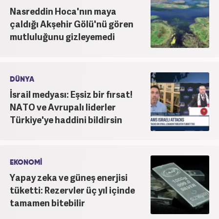
Nasreddin Hoca'nın maya
çaldığı Akşehir Gölü'nü gören
mutluluğunu gizleyemedi
DÜNYA
İsrail medyası: Eşsiz bir fırsat!
NATO ve Avrupalı liderler
Türkiye'ye haddini bildirsin
EKONOMİ
Yapay zeka ve güneş enerjisi
tüketti: Rezervler üç yıl içinde
tamamen bitebilir