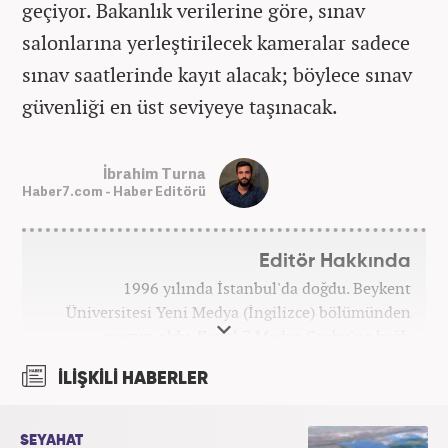
geçiyor. Bakanlık verilerine göre, sınav
salonlarına yerleştirilecek kameralar sadece
sınav saatlerinde kayıt alacak; böylece sınav
güvenliği en üst seviyeye taşınacak.
İbrahim Turna
Haber7.com - Haber Editörü
Editör Hakkında
1996 yılında İstanbul'da doğdu. Beykent
Üniversitesi Yeni Medya (İngilizce) bölümünden
mezun oldu. Kanal 7 Medya Grubu'na bağlı
haber7.com bünyesinde mesleki hayatına devam
İLİŞKİLİ HABERLER
etmektedir.
SEYAHAT