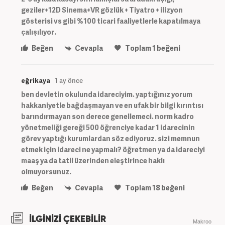
geziler+12D Sinema+VR gözlük + Tiyatro + ilizyon
gösterisi vs gibi %100 ticari faaliyetlerle kapatılmaya
çalışılıyor.
Beğen
Cevapla
Toplam
1
beğeni
eğrikaya
1 ay önce
ben devletin okulunda idareciyim. yaptığınız yorum
hakkaniyetle bağdaşmayan ve en ufak bir bilgi kırıntısı
barındırmayan son derece genellemeci. norm kadro
yönetmeliği gereği 500 öğrenciye kadar 1 idarecinin
görev yaptığı kurumlardan söz ediyoruz. sizi memnun
etmek için idareci ne yapmalı? öğretmen ya da idareciyi
maaş ya da tatil üzerinden eleştirince haklı
olmuyorsunuz.
Beğen
Cevapla
Toplam
18
beğeni
İLGİNİZİ ÇEKEBİLİR
Makroo