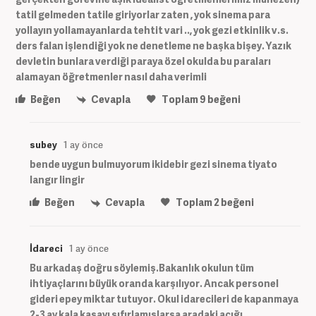
tatil gelmeden tatile giriyorlar zaten , yok sinema para
yollayın yollamayanlarda tehtit vari .., yok gezi etkinlik v.s.
ders falan işlendiği yok ne denetleme ne başka bişey. Yazık
devletin bunlara verdiği paraya özel okulda bu paraları
alamayan öğretmenler nasıl daha verimli
Beğen
Cevapla
Toplam
9
beğeni
subey
1 ay önce
bende uygun bulmuyorum ikidebir gezi sinema tiyato
langır lingir
Beğen
Cevapla
Toplam
2
beğeni
İdareci
1 ay önce
Bu arkadaş doğru söylemiş.Bakanlık okulun tüm
ihtiyaçlarını büyük oranda karşılıyor. Ancak personel
gideri epey miktar tutuyor. Okul idarecileri de kapanmaya
2-3 ay kala kasayı sıfırlamışlarsa aradaki açığı,