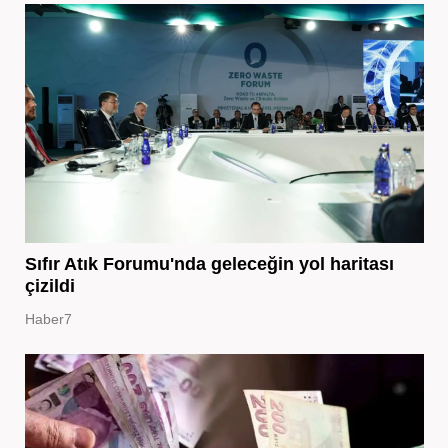
Sıfır Atık Forumu'nda geleceğin yol haritası
çizildi
Haber7