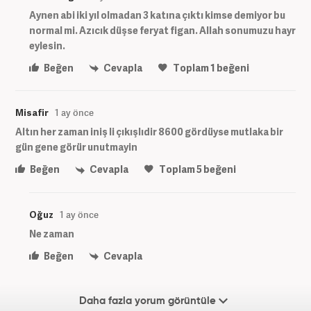
Aynen abi iki yıl olmadan 3 katına çıktı kimse demiyor bu
normal mi. Azıcık düşse feryat figan. Allah sonumuzu hayr
eylesin.
Beğen
Cevapla
Toplam
1
beğeni
Misafir
1 ay önce
Altın her zaman iniş li çıkışlıdir 8600 gördüyse mutlaka bir
gün gene görür unutmayin
Beğen
Cevapla
Toplam
5
beğeni
Oğuz
1 ay önce
Ne zaman
Beğen
Cevapla
Daha fazla yorum görüntüle