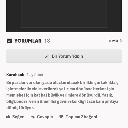
18
YORUMLAR
TÜMÜ
Bir Yorum Yapın
Karahanlı
1 ay önce
Bu paralar var olan ya da oluşturulacak birlikler, ortaklıklar,
işletmeler ile elele verilerek yatırıma dönüşse herkes için
memleket için kat kat büyük verimlere dönüşürdü. Yazık,
bilgi, beceri ve en önemlisi güven eksikliği taze kanı pıhtıya
dönüştürüyor.
Beğen
Cevapla
Toplam
2
beğeni