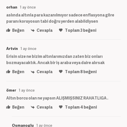
orhan
1 ay önce
aslında altınla para kazanılmıyor sadece enflasyona göre
paranı koruyosun tabi doğru yerden alabildiysen
Beğen
Cevapla
Toplam
3
beğeni
Artvin
1 ay önce
Erisin size ne bizim altınlarımızdan zaten biz onları
bozmayacaktık. Ancak bir iş araba veya daire alırsak
Beğen
Cevapla
Toplam
8
beğeni
ömer
1 ay önce
Altın borcu olan ne yapsın ALIŞMIŞSINIZ RAHATLIGA .
Beğen
Cevapla
Toplam
4
beğeni
Osmanoglu
1 ay önce