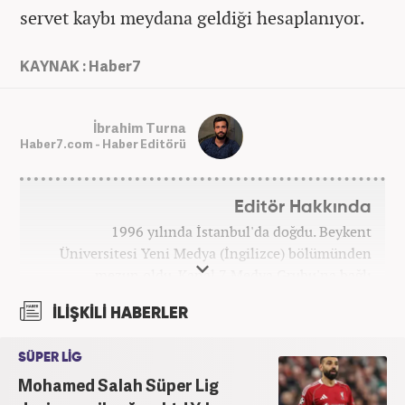
servet kaybı meydana geldiği hesaplanıyor.
KAYNAK : Haber7
İbrahim Turna
Haber7.com - Haber Editörü
Editör Hakkında
1996 yılında İstanbul'da doğdu. Beykent
Üniversitesi Yeni Medya (İngilizce) bölümünden
mezun oldu. Kanal 7 Medya Grubu'na bağlı
haber7.com bünyesinde mesleki hayatına devam
İLİŞKİLİ HABERLER
etmektedir.
SÜPER LİG
Mohamed Salah Süper Lig