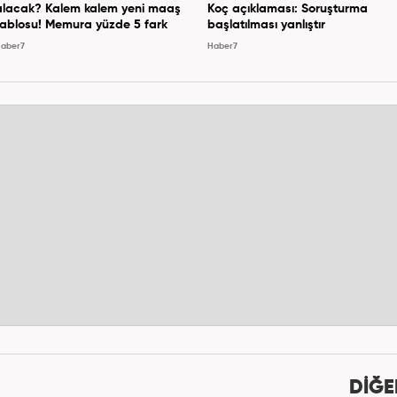
alacak? Kalem kalem yeni maaş
Koç açıklaması: Soruşturma
tablosu! Memura yüzde 5 fark
başlatılması yanlıştır
aber7
Haber7
DİĞE