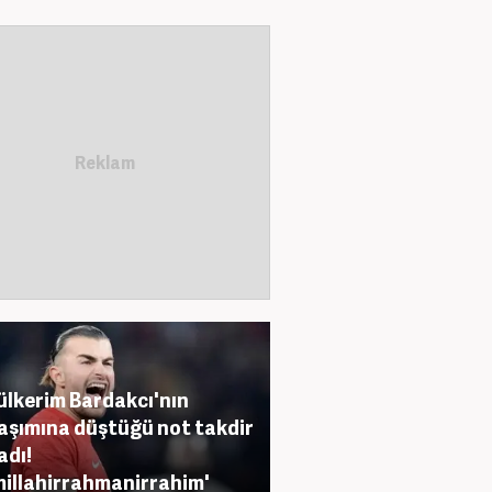
lkerim Bardakcı'nın
aşımına düştüğü not takdir
adı!
millahirrahmanirrahim'