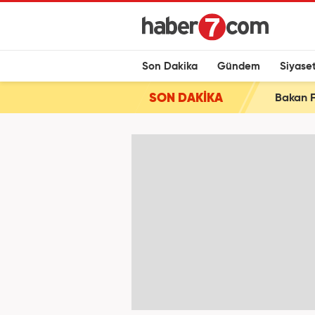
Son Dakika
Gündem
Siyase
SON DAKİKA
Bakan F