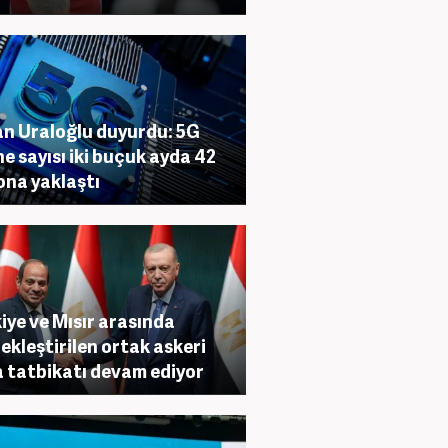
n Uraloğlu duyurdu: 5G
e sayısı iki buçuk ayda 42
ona yaklaştı
iye ve Mısır arasında
ekleştirilen ortak askeri
 tatbikatı devam ediyor