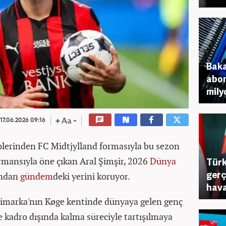
Baka
abon
mily
17.06.2026 09:16
plerinden FC Midtjylland formasıyla bu sezon
rmansıyla öne çıkan Aral Şimşir, 2026
Dünya
Türk
gerç
ından
gündem
deki yerini koruyor.
hava
imarka'nın Køge kentinde dünyaya gelen genç
ve kadro dışında kalma süreciyle tartışılmaya