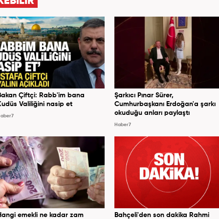
KEBİLİR
Bakan Çiftçi: Rabb'im bana
Şarkıcı Pınar Sürer,
Kudüs Valiliğini nasip et
Cumhurbaşkanı Erdoğan'a şarkı
okuduğu anları paylaştı
aber7
Haber7
Hangi emekli ne kadar zam
Bahçeli'den son dakika Rahmi