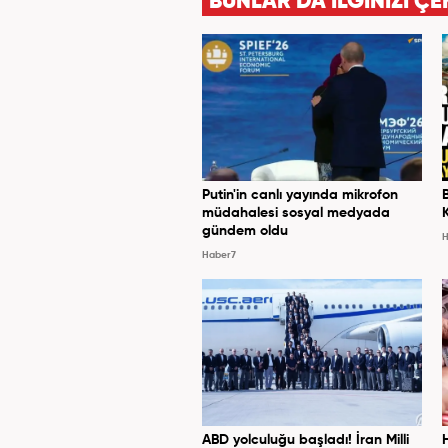
BUNLAR DA İLGİNİZİ ÇE
Putin'in canlı yayında mikrofon
müdahalesi sosyal medyada
gündem oldu
H
Haber7
ABD yolculuğu başladı! İran Milli