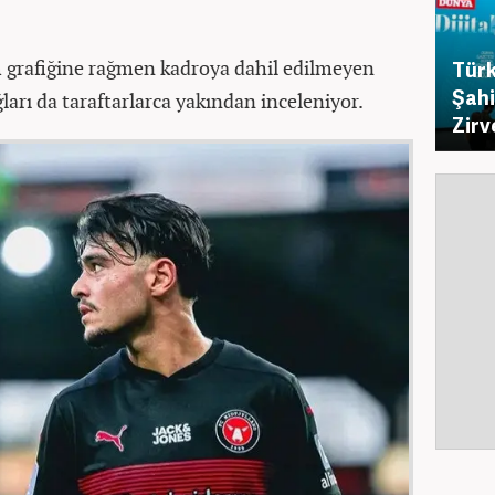
 grafiğine rağmen kadroya dahil edilmeyen
Türk
Şahi
arı da taraftarlarca yakından inceleniyor.
Zirv