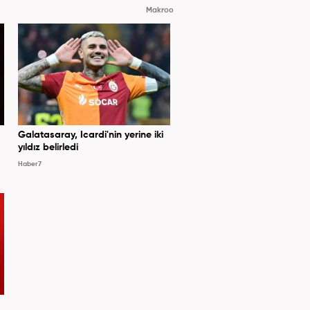
Makroo
Galatasaray, Icardi'nin yerine iki
yıldız belirledi
Haber7