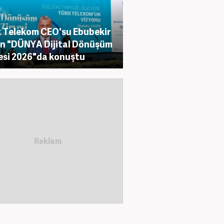
 Telekom CEO'su Ebubekir
n "DÜNYA Dijital Dönüşüm
esi 2026"da konuştu