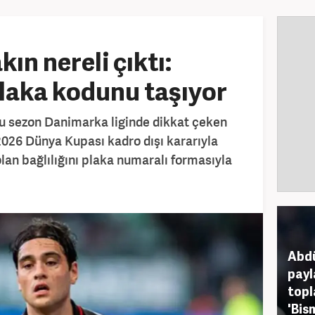
kın nereli çıktı:
laka kodunu taşıyor
bu sezon Danimarka liginde dikkat çeken
2026 Dünya Kupası kadro dışı kararıyla
lan bağlılığını plaka numaralı formasıyla
Abdü
payl
topl
'Bis