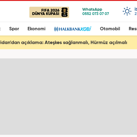
I
FIFA 2026
DÜNYA KUPASI
2
t
Spor
Ekonomi
Otomobil
Res
idan'dan açıklama: Ateşkes sağlanmalı, Hürmüz açılmalı