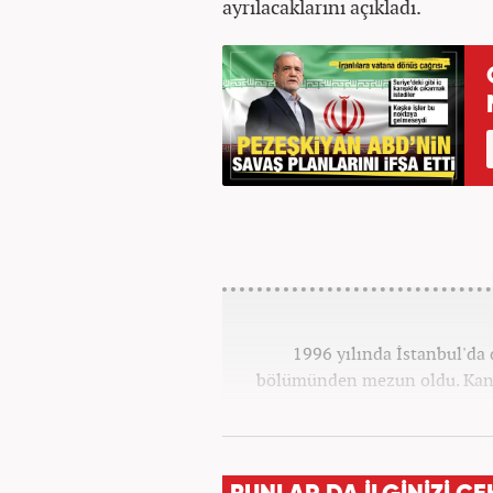
ayrılacaklarını açıkladı.
1996 yılında İstanbul'da 
bölümünden mezun oldu. Kana