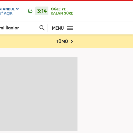
STANBUL
ÖĞLE'YE
3:14
7°
AÇIK
KALAN SÜRE
mi İlanlar
MENÜ
TÜMÜ