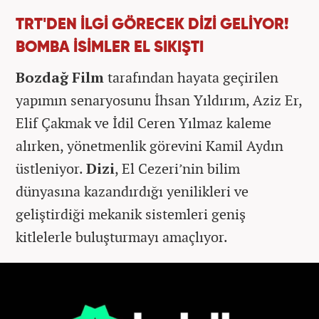
TRT'DEN İLGİ GÖRECEK DİZİ GELİYOR!
BOMBA İSİMLER EL SIKIŞTI
Bozdağ Film
tarafından hayata geçirilen
yapımın senaryosunu İhsan Yıldırım, Aziz Er,
Elif Çakmak ve İdil Ceren Yılmaz kaleme
alırken, yönetmenlik görevini Kamil Aydın
üstleniyor.
Dizi
, El Cezeri’nin bilim
dünyasına kazandırdığı yenilikleri ve
geliştirdiği mekanik sistemleri geniş
kitlelerle buluşturmayı amaçlıyor.