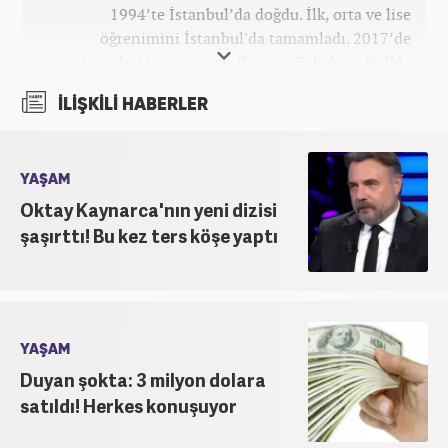
1994’te İstanbul’da doğdu. İlk, orta ve lise
öğrenimini İstanbul'da tamamladı. 2017’de
İstanbul Üniversitesi İletişim Fakültesi Halkla
İlişkiler ve Tanıtım bölümünden mezun oldu.
İLİŞKİLİ HABERLER
2017’den beri Kanal7 Medya Grubu’na bağlı
Haber7.com bünyesinde mesleki hayatına devam
etmektedir.
YAŞAM
Oktay Kaynarca'nın yeni dizisi
şaşırttı! Bu kez ters köşe yaptı
YAŞAM
Duyan şokta: 3 milyon dolara
satıldı! Herkes konuşuyor