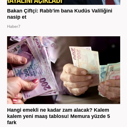
Bakan Çiftçi: Rabb'im bana Kudüs Valiliğini
nasip et
Haber7
Hangi emekli ne kadar zam alacak? Kalem
kalem yeni maaş tablosu! Memura yüzde 5
fark