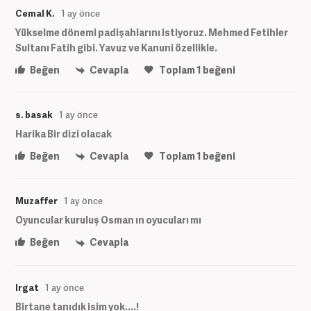
Cemal K.
1 ay önce
Yükselme dönemi padişahlarını istiyoruz. Mehmed Fetihler
Sultanı Fatih gibi. Yavuz ve Kanuni özellikle.
Beğen
Cevapla
Toplam
1
beğeni
s. basak
1 ay önce
Harika Bir dizi olacak
Beğen
Cevapla
Toplam
1
beğeni
Muzaffer
1 ay önce
Oyuncular kuruluş Osman ın oyucuları mı
Beğen
Cevapla
Irgat
1 ay önce
Birtane tanıdık isim yok....!