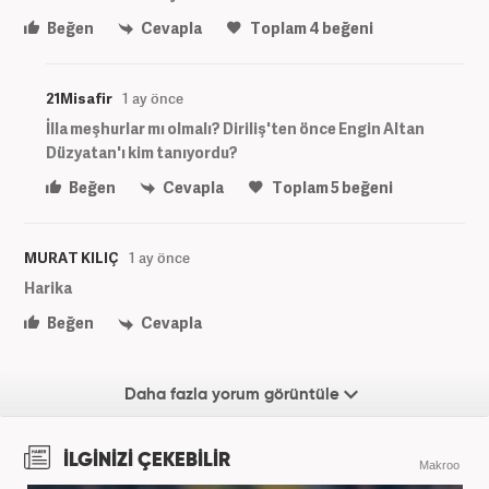
Beğen
Cevapla
Toplam
4
beğeni
21Misafir
1 ay önce
İlla meşhurlar mı olmalı? Diriliş'ten önce Engin Altan
Düzyatan'ı kim tanıyordu?
Beğen
Cevapla
Toplam
5
beğeni
MURAT KILIÇ
1 ay önce
Harika
Beğen
Cevapla
Daha fazla yorum görüntüle
İLGİNİZİ ÇEKEBİLİR
Makroo