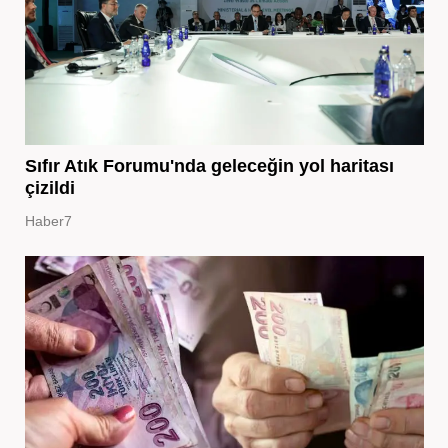
Sıfır Atık Forumu'nda geleceğin yol haritası
çizildi
Haber7