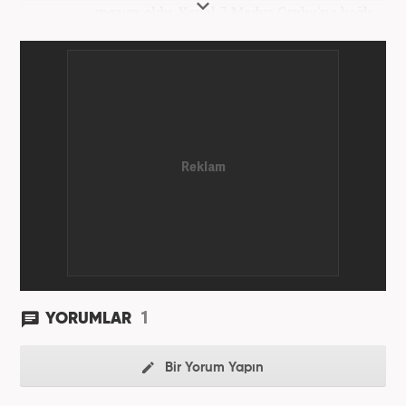
mezun oldu. Kanal 7 Medya Grubu'na bağlı
haber7.com bünyesinde mesleki hayatına devam
etmektedir.
1
YORUMLAR
Bir Yorum Yapın