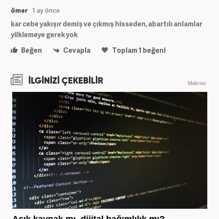
ömer
1 ay önce
kar cebe yakışır demiş ve çıkmış hisseden, abartılı anlamlar
yüklemeye gerek yok
Beğen
Cevapla
Toplam
1
beğeni
İLGİNİZİ ÇEKEBİLİR
Makroo