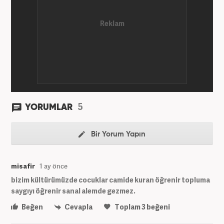
5
YORUMLAR
Bir Yorum Yapın
misafir
1 ay önce
bizim kültürümüzde cocuklar camide kuran öğrenir topluma
saygıyı öğrenir sanal alemde gezmez.
Beğen
Cevapla
Toplam
3
beğeni