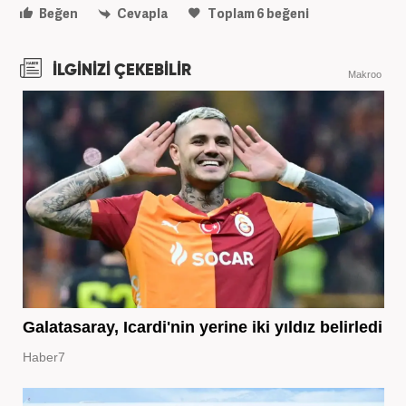
Beğen
Cevapla
Toplam
6
beğeni
İLGİNİZİ ÇEKEBİLİR
Makroo
Galatasaray, Icardi'nin yerine iki yıldız belirledi
Haber7