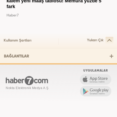
kalem yeni maaş tablosu! Memura yüzde 5
fark
Haber7
Yukarı Çık
Kullanım Şartları
BAĞLANTILAR
UYGULAMALAR
Nokta Elektronik Medya A.Ş.