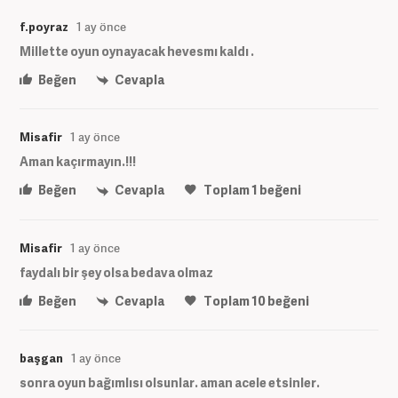
f.poyraz
1 ay önce
Millette oyun oynayacak hevesmı kaldı .
Beğen
Cevapla
Misafir
1 ay önce
Aman kaçırmayın.!!!
Beğen
Cevapla
Toplam
1
beğeni
Misafir
1 ay önce
faydalı bir şey olsa bedava olmaz
Beğen
Cevapla
Toplam
10
beğeni
başgan
1 ay önce
sonra oyun bağımlısı olsunlar. aman acele etsinler.