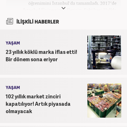
öğrenimini İstanbul'da tamamladı. 2017’de
İstanbul Üniversitesi İletişim Fakültesi Halkla
İlişkiler ve Tanıtım bölümünden mezun oldu.
İLİŞKİLİ HABERLER
2017’den beri Kanal7 Medya Grubu’na bağlı
Haber7.com bünyesinde mesleki hayatına devam
etmektedir.
YAŞAM
23 yıllık köklü marka iflas etti!
Bir dönem sona eriyor
YAŞAM
102 yıllık market zinciri
kapatılıyor! Artık piyasada
olmayacak