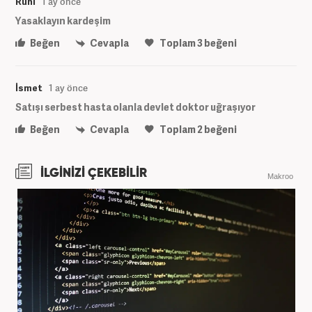
Ruhi
1 ay önce
Yasaklayın kardeşim
Beğen
Cevapla
Toplam
3
beğeni
İsmet
1 ay önce
Satışı serbest hasta olanla devlet doktor uğraşıyor
Beğen
Cevapla
Toplam
2
beğeni
İLGİNİZİ ÇEKEBİLİR
Makroo