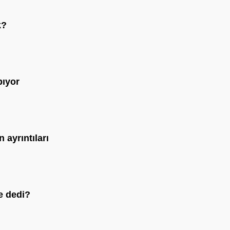
k?
pıyor
 ayrıntıları
e dedi?