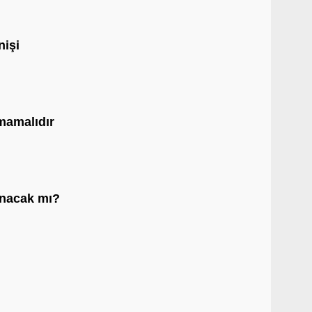
nişi
lmamalıdır
anacak mı?