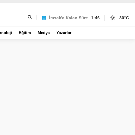
İmsak'a Kalan Süre
1:46
30
°C
knoloji
Eğitim
Medya
Yazarlar