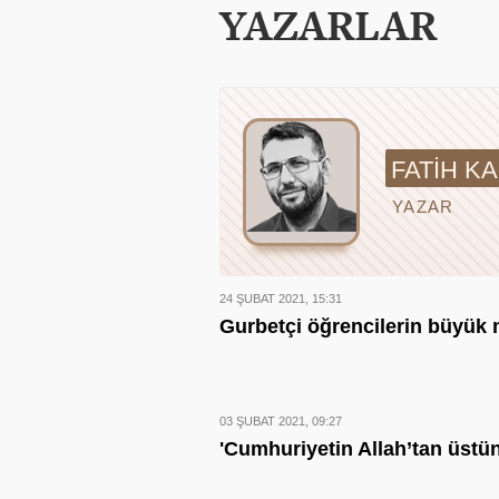
YAZARLAR
FATIH K
YAZAR
24 ŞUBAT 2021, 15:31
Gurbetçi öğrencilerin büyük 
03 ŞUBAT 2021, 09:27
'Cumhuriyetin Allah’tan üstü