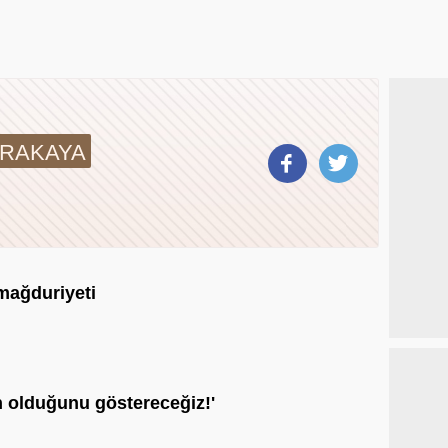
ARAKAYA
mağduriyeti
n olduğunu göstereceğiz!'