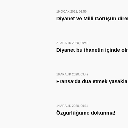
19 OCAK 2021, 09:56
Diyanet ve Milli Görüşün dire
21 ARALIK 2020, 09:49
Diyanet bu ihanetin içinde o
18 ARALIK 2020, 09:42
Fransa’da dua etmek yasakl
14 ARALIK 2020, 09:11
Özgürlüğüme dokunma!