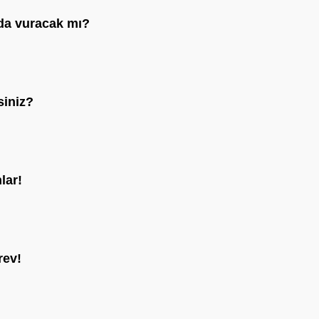
 da vuracak mı?
siniz?
lar!
rev!