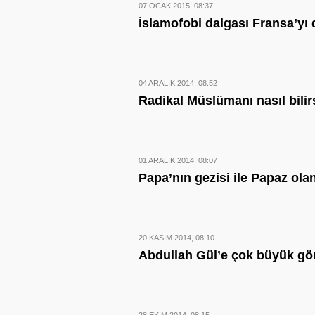
07 OCAK 2015, 08:37
İslamofobi dalgası Fransa’yı
04 ARALIK 2014, 08:52
Radikal Müslümanı nasıl bilir
01 ARALIK 2014, 08:07
Papa’nın gezisi ile Papaz olan
20 KASIM 2014, 08:10
Abdullah Gül’e çok büyük gö