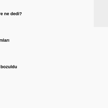
e ne dedi?
mları
 bozuldu