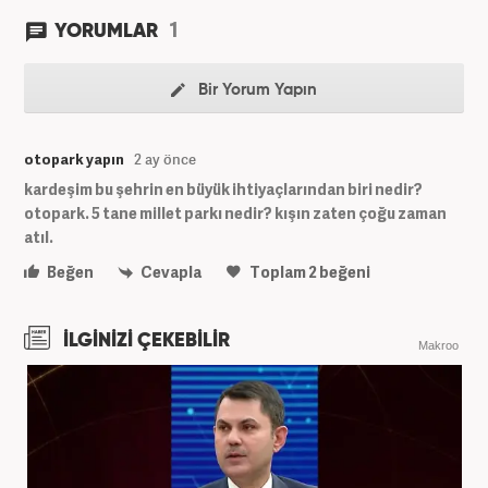
1
YORUMLAR
Bir Yorum Yapın
otopark yapın
2 ay önce
kardeşim bu şehrin en büyük ihtiyaçlarından biri nedir?
otopark. 5 tane millet parkı nedir? kışın zaten çoğu zaman
atıl.
Beğen
Cevapla
Toplam
2
beğeni
İLGİNİZİ ÇEKEBİLİR
Makroo