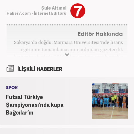
Şule Altınel
Haber7.com - İnternet Editörü
Editör Hakkında
Sakarya’da doğdu. Marmara Üniversitesi’nde lisans
eğitimini tamamlamasının ardından gazetecilik
kariyerine başladı. 2016 yılından beri çeşitli medya
kuruluşlarında çalıştı. 2025 Haziran ayından
İLİŞKİLİ HABERLER
itibaren Haber7’de ‘gündem editörü’ olarak
kariyerini sürdürmekte.
SPOR
Futsal Türkiye
Şampiyonası’nda kupa
Bağcılar’ın