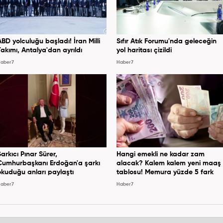
ABD yolculuğu başladı! İran Milli
Sıfır Atık Forumu'nda geleceğin
Takımı, Antalya'dan ayrıldı
yol haritası çizildi
aber7
Haber7
Şarkıcı Pınar Sürer,
Hangi emekli ne kadar zam
Cumhurbaşkanı Erdoğan'a şarkı
alacak? Kalem kalem yeni maaş
okuduğu anları paylaştı
tablosu! Memura yüzde 5 fark
aber7
Haber7