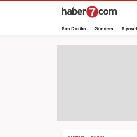
Son Dakika
Gündem
Siyase