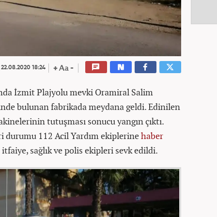
22.08.2020 18:24
ında İzmit Plajyolu mevki Oramiral Salim
inde bulunan fabrikada meydana geldi. Edinilen
makinelerinin tutuşması sonucu yangın çıktı.
eri durumu 112 Acil Yardım ekiplerine
haber
itfaiye, sağlık ve polis ekipleri sevk edildi.