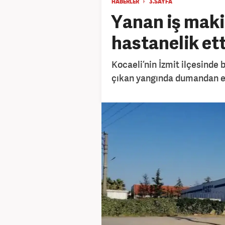
HABERLER
3.SAYFA
Yanan iş makin
hastanelik ett
Kocaeli’nin İzmit ilçesinde
çıkan yangında dumandan etk