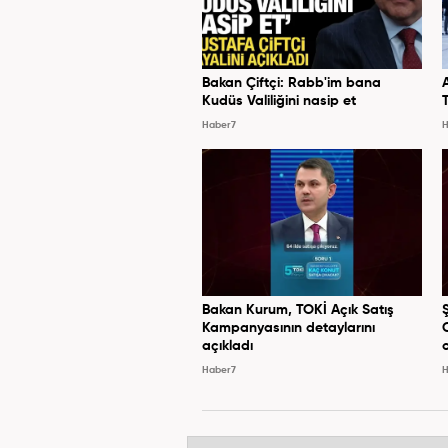
Bakan Çiftçi: Rabb'im bana
Kudüs Valiliğini nasip et
Haber7
H
Bakan Kurum, TOKİ Açık Satış
Kampanyasının detaylarını
açıkladı
Haber7
H