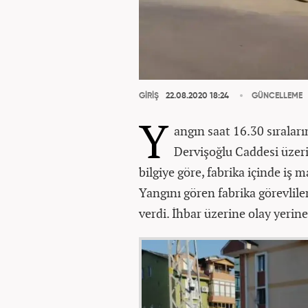
GİRİŞ
22.08.2020 18:24
GÜNCELLEME
Y
angın saat 16.30 sıralar
Dervişoğlu Caddesi üzer
bilgiye göre, fabrika içinde iş 
Yangını gören fabrika görevlil
verdi. İhbar üzerine olay yerine 