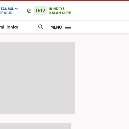
STANBUL
İKİNDİ'YE
0:12
0°
AÇIK
KALAN SÜRE
mi İlanlar
MENÜ