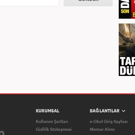
KURUMSAL
BAĞLANTILAR
Kullanım Şartları
e-Okul Giriş Sayfası
Gizlilik Sözleşmesi
Memur Alımı