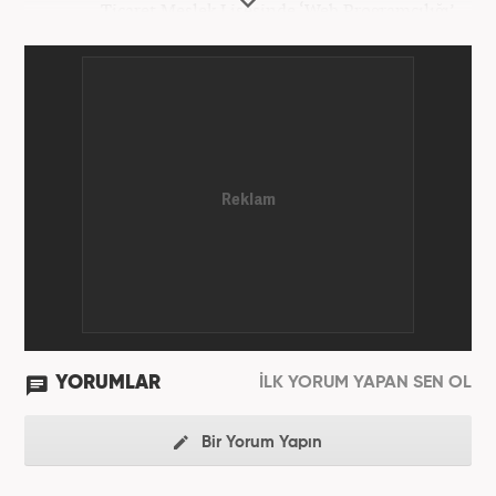
Ticaret Meslek Lisesinde ‘Web Programcılığı’
bölümünden mezun oldu. Yüksek öğrenimini,
Atatürk Üniversitesinde ‘Yeni Medya ve Gazetecilik’
mezunu olarak tamamladı. Gazeteciliğe ilk adımını
2011 yılında attı. 13 yıllık profesyonel meslek
hayatında SEO içerik ve muhabirlik de dahil olmak
üzere ağırlıklı olarak gündem, dünya, ekonomi, spor
ve teknoloji kategorilerinde birçok haber ve
röportaja imza atarak galeri ve video hazırladı.
Bahadır Alemdar, meslek hayatına Haber7.com'da
aktif olarak devam etmektedir.
YORUMLAR
İLK YORUM YAPAN SEN OL
Bir Yorum Yapın