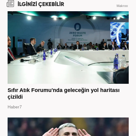
İLGİNİZİ ÇEKEBİLİR
Makroo
Sıfır Atık Forumu'nda geleceğin yol haritası
çizildi
Haber7