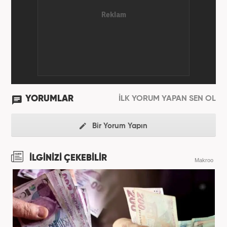
üzere ağırlıklı olarak gündem, dünya, ekonomi, spor
ve teknoloji kategorilerinde birçok haber ve
röportaja imza atarak galeri ve video hazırladı.
Bahadır Alemdar, meslek hayatına Haber7.com'da
aktif olarak devam etmektedir.
YORUMLAR
İLK YORUM YAPAN SEN OL
Bir Yorum Yapın
İLGİNİZİ ÇEKEBİLİR
Makroo