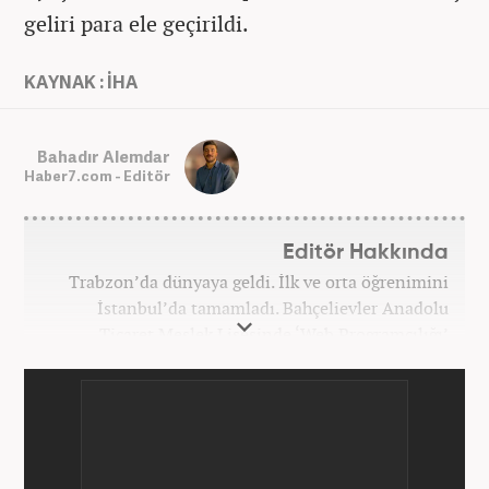
geliri para ele geçirildi.
KAYNAK : İHA
Bahadır Alemdar
Haber7.com - Editör
Editör Hakkında
Trabzon’da dünyaya geldi. İlk ve orta öğrenimini
İstanbul’da tamamladı. Bahçelievler Anadolu
Ticaret Meslek Lisesinde ‘Web Programcılığı’
bölümünden mezun oldu. Yüksek öğrenimini,
Atatürk Üniversitesinde ‘Yeni Medya ve Gazetecilik’
mezunu olarak tamamladı. Gazeteciliğe ilk adımını
2011 yılında attı. 13 yıllık profesyonel meslek
hayatında SEO içerik ve muhabirlik de dahil olmak