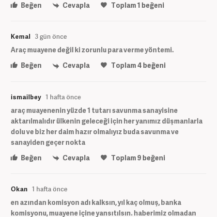
Beğen
Cevapla
Toplam
1
beğeni
Kemal
3 gün önce
Araç muayene değil ki zorunlu para verme yöntemi.
Beğen
Cevapla
Toplam
4
beğeni
ismailbey
1 hafta önce
araç muayenenin yüzde 1 tutarı savunma sanayisine
aktarılmalıdır ülkenin geleceği için her yanımız düşmanlarla
dolu ve biz her daim hazır olmalıyız buda savunma ve
sanayiden geçer nokta
Beğen
Cevapla
Toplam
9
beğeni
Okan
1 hafta önce
en azından komisyon adı kalksın, yıl kaç olmuş, banka
komisyonu, muayene içine yansıtılsın. haberimiz olmadan