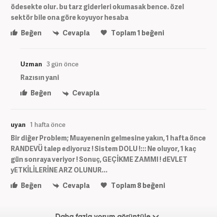
ödesekte olur. bu tarz giderleri okumasak bence. özel
sektör bile ona göre koyuyor hesaba
Beğen
Cevapla
Toplam
1
beğeni
Uzman
3 gün önce
Razısın yani
Beğen
Cevapla
uyan
1 hafta önce
Bir diğer Problem; Muayenenin gelmesine yakın, 1 hafta önce
RANDEVÜ talep ediyoruz ! Sistem DOLU !::: Ne oluyor, 1 kaç
gün sonraya veriyor ! Sonuç, GEÇİKME ZAMMI ! dEVLET
yETKİLİLERİNE ARZ OLUNUR...
Beğen
Cevapla
Toplam
8
beğeni
Daha fazla yorum görüntüle