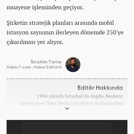
muayene işleminden geçiyor.
Şirketin stratejik planları arasında mobil
istasyon sayısının ilerleyen dönemde 250'ye
çıkarılması yer alıyor.
İbrahim Turna
Haber7.com - Haber Editörü
Editör Hakkında
1996 yılında İstanbul'da doğdu. Beykent
Üniversitesi Yeni Medya (İngilizce) bölümünden
mezun oldu. Kanal 7 Medya Grubu'na bağlı
haber7.com bünyesinde mesleki hayatına devam
etmektedir.