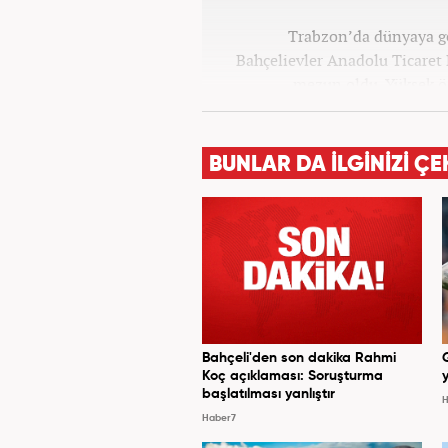
Trabzon’da dünyaya ge
Bahçelievler Anadolu Ticaret
mezun oldu. Yüksek ö
Gazetecilik’ mezunu olarak tam
13 yıllık profesyonel meslek
üzere ağırlıklı olarak gündem
BUNLAR DA İLGİNİZİ ÇE
birçok haber ve röportaja imz
meslek haya
Bahçeli'den son dakika Rahmi
Koç açıklaması: Soruşturma
y
başlatılması yanlıştır
H
Haber7