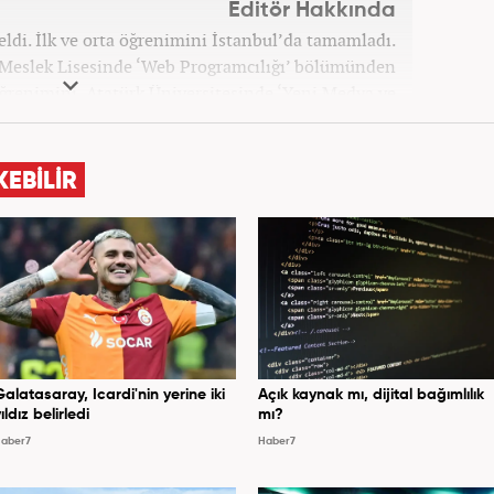
Editör Hakkında
ldi. İlk ve orta öğrenimini İstanbul’da tamamladı.
 Meslek Lisesinde ‘Web Programcılığı’ bölümünden
ğrenimini, Atatürk Üniversitesinde ‘Yeni Medya ve
amladı. Gazeteciliğe ilk adımını 2011 yılında attı.
 hayatında SEO içerik ve muhabirlik de dahil olmak
, dünya, ekonomi, spor ve teknoloji kategorilerinde
KEBİLİR
a atarak galeri ve video hazırladı. Bahadır Alemdar,
tına Haber7.com'da aktif olarak devam etmektedir.
Galatasaray, Icardi'nin yerine iki
Açık kaynak mı, dijital bağımlılık
ıldız belirledi
mı?
aber7
Haber7