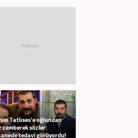
him Tatlıses'e oğlundan
r zemberek sözler:
anede tedavi görüyordu!