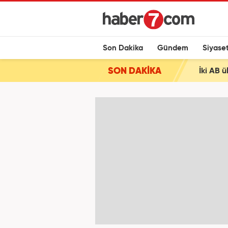
Son Dakika
Gündem
Siyase
SON DAKİKA
İki AB ü