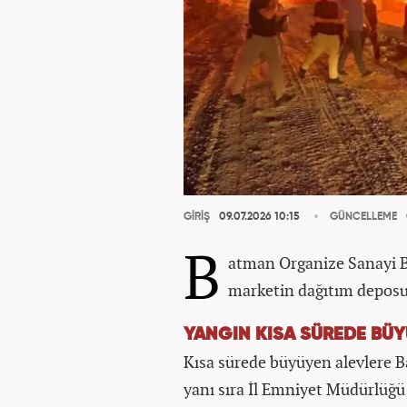
GİRİŞ
09.07.2026 10:15
GÜNCELLEME
B
atman Organize Sanayi B
marketin dağıtım deposun
YANGIN KISA SÜREDE BÜ
Kısa sürede büyüyen alevlere B
yanı sıra İl Emniyet Müdürlüğ