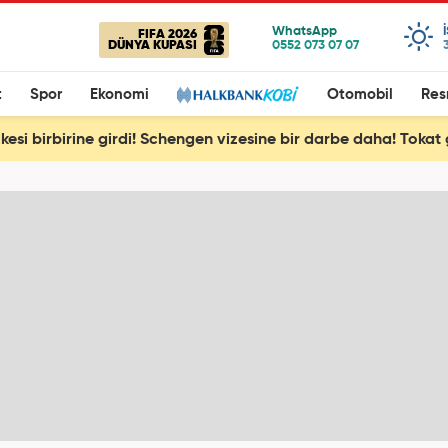
FIFA 2026
DÜNYA KUPASI
t
Spor
Ekonomi
Otomobil
Res
lkesi birbirine girdi! Schengen vizesine bir darbe daha! Tokat 