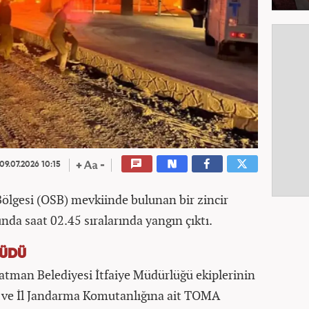
09.07.2026 10:15
ölgesi (OSB) mevkiinde bulunan bir zincir
da saat 02.45 sıralarında yangın çıktı.
YÜDÜ
atman Belediyesi İtfaiye Müdürlüğü ekiplerinin
ü ve İl Jandarma Komutanlığına ait TOMA