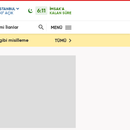
ISTANBUL
İMSAK'A
6:11
30°
AÇIK
KALAN SÜRE
mi İlanlar
MENÜ
gibi misilleme
TÜMÜ