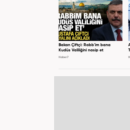
Bakan Çiftçi: Rabb'im bana
Kudüs Valiliğini nasip et
Haber7
H