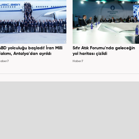
ABD yolculuğu başladı! İran Milli
Sıfır Atık Forumu'nda geleceğin
Takımı, Antalya'dan ayrıldı
yol haritası çizildi
aber7
Haber7