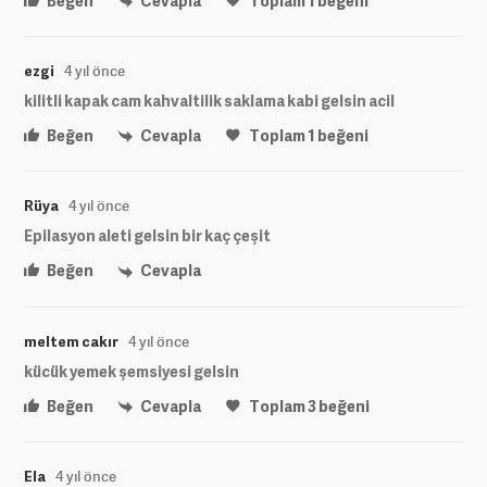
Beğen
Cevapla
Toplam
1
beğeni
ezgi
4 yıl önce
kilitli kapak cam kahvaltilik saklama kabi gelsin acil
Beğen
Cevapla
Toplam
1
beğeni
Rüya
4 yıl önce
Epilasyon aleti gelsin bir kaç çeşit
Beğen
Cevapla
meltem cakır
4 yıl önce
kücük yemek şemsiyesi gelsin
Beğen
Cevapla
Toplam
3
beğeni
Ela
4 yıl önce