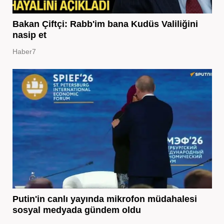
Bakan Çiftçi: Rabb'im bana Kudüs Valiliğini
nasip et
Haber7
Putin'in canlı yayında mikrofon müdahalesi
sosyal medyada gündem oldu