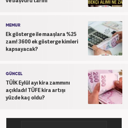
ve başvuru tarihi
MEMUR
Ek gösterge ile maaşlara %25
zam! 3600 ek gösterge kimleri
kapsayacak?
GÜNCEL
TÜİK Eylül ayı kira zammını
açıkladı! TÜFE kira artışı
yüzde kaç oldu?