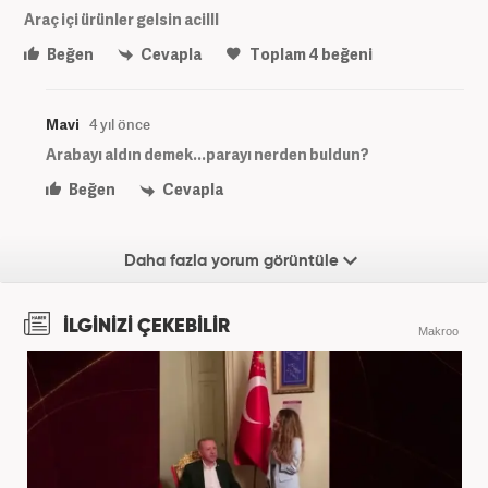
Araç içi ürünler gelsin acilll
Beğen
Cevapla
Toplam
4
beğeni
Mavi
4 yıl önce
Arabayı aldın demek...parayı nerden buldun?
Beğen
Cevapla
Daha fazla yorum görüntüle
İLGİNİZİ ÇEKEBİLİR
Makroo