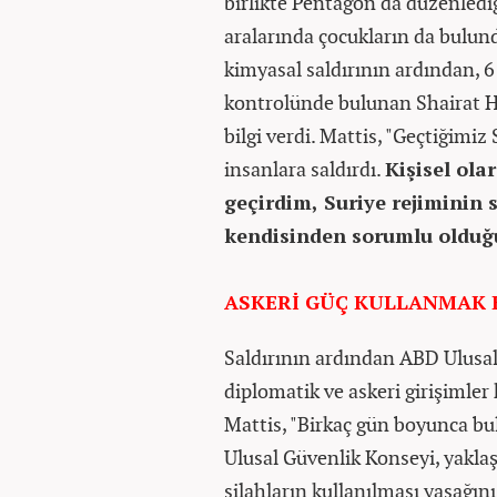
birlikte Pentagon'da düzenlediğ
aralarında çocukların da bulun
kimyasal saldırının ardından, 
kontrolünde bulunan Shairat Hav
bilgi verdi. Mattis, "Geçtiğimiz
insanlara saldırdı.
Kişisel ola
geçirdim, Suriye rejiminin 
kendisinden sorumlu olduğ
ASKERİ GÜÇ KULLANMAK 
Saldırının ardından ABD Ulusa
diplomatik ve askeri girişimle
Mattis, "Birkaç gün boyunca bu
Ulusal Güvenlik Konseyi, yaklaş
silahların kullanılması yasağını