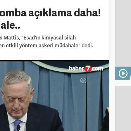
bomba açıklama daha!
le..
attis, "Esad'ın kimyasal silah
n etkili yöntem askeri müdahale" dedi.