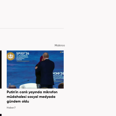
Makroo
Putin'in canlı yayında mikrofon
müdahalesi sosyal medyada
gündem oldu
Haber7