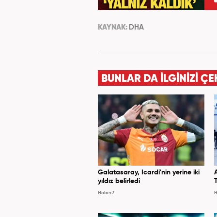
KAYNAK:
DHA
BUNLAR DA İLGİNİZİ ÇE
Galatasaray, Icardi'nin yerine iki
yıldız belirledi
Haber7
H