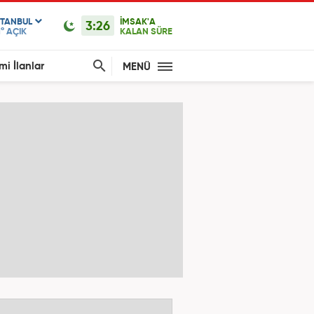
STANBUL
İMSAK'A
3:26
1°
AÇIK
KALAN SÜRE
mi İlanlar
MENÜ