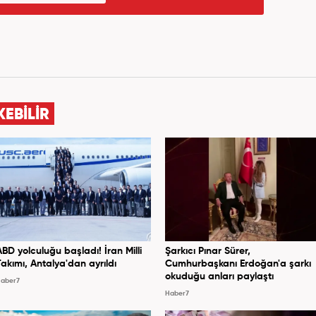
KEBİLİR
ABD yolculuğu başladı! İran Milli
Şarkıcı Pınar Sürer,
Takımı, Antalya'dan ayrıldı
Cumhurbaşkanı Erdoğan'a şarkı
okuduğu anları paylaştı
aber7
Haber7