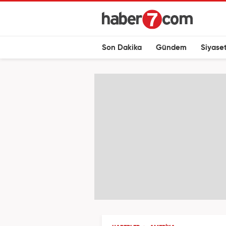
Son Dakika
Gündem
Siyase