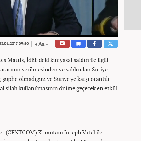
12.04.2017 09:50
attis, İdlib'deki kimyasal saldırı ile ilgili
 kararının verilmesinden ve saldırıdan Suriye
şüphe olmadığını ve Suriye'ye karşı orantılı
l silah kullanılmasının önüne geçecek en etkili
ler (CENTCOM) Komutanı Joseph Votel ile