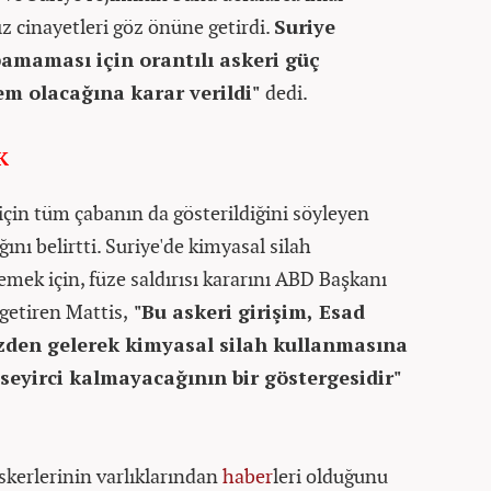
sız cinayetleri göz önüne getirdi.
Suriye
pamaması için orantılı askeri güç
em olacağına karar verildi"
dedi.
K
için tüm çabanın da gösterildiğini söyleyen
nı belirtti. Suriye'de kimyasal silah
emek için, füze saldırısı kararını ABD Başkanı
getiren Mattis,
"Bu askeri girişim, Esad
zden gelerek kimyasal silah kullanmasına
 seyirci kalmayacağının bir göstergesidir"
skerlerinin varlıklarından
haber
leri olduğunu