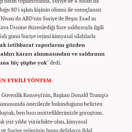
i basın toplantısında, Suriye'de 4 Nisan'da
duğu 80'i aşkın kişinin ölümü ile sonuçlanan
6 Nisan'da ABD'nin Suriye'de Beşar Esad'ın
a Üssüne düzenlediği füze saldırısıyla ilgili
 Salı günü Suriye rejimi kimyasal silahlarla
rak istihbarat raporlarını gözden
saldırı kararı alınmasından ve saldırının
una hiç şüphe yok
" dedi.
EN ETKİLİ YÖNTEM
l Güvenlik Konseyi'nin, Başkan Donald Trump'a
r konusunda önerilerde bulunduğunu belirten
luştuk, ben bazı müttefiklerimizle görüştüm.
ık yüz yıldır yürürlükte olan, kimyasal
 ve Suriye rejiminin bunu defalarca ihlal