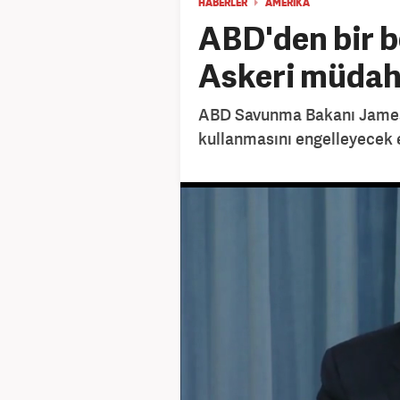
HABERLER
AMERIKA
ABD'den bir 
Askeri müdaha
ABD Savunma Bakanı James M
kullanmasını engelleyecek e