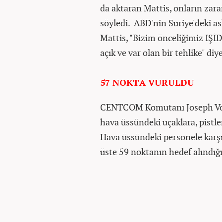
da aktaran Mattis, onların zara
söyledi. ABD'nin Suriye'deki as
Mattis, "Bizim önceliğimiz IŞİ
açık ve var olan bir tehlike" di
57 NOKTA VURULDU
CENTCOM Komutanı Joseph Votel
hava üssündeki uçaklara, pistle
Hava üssündeki personele karşı k
üste 59 noktanın hedef alındığ