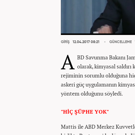
GİRİŞ
12.04.2017 08:21
GÜNCELLEME
A
BD Savunma Bakanı James M
olarak, kimyasal saldırı
rejiminin sorumlu olduğuna hiç 
askeri güç uygulamanın kimyasa
yöntem olduğunu söyledi.
"HİÇ ŞÜPHE YOK"
Mattis ile ABD Merkez Kuvvet