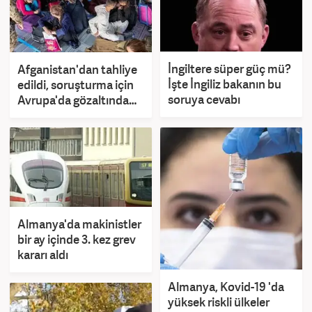
İngiltere süper güç mü?
Afganistan'dan tahliye
İşte İngiliz bakanın bu
edildi, soruşturma için
soruya cevabı
Avrupa'da gözaltında
tutuluyor
Almanya'da makinistler
bir ay içinde 3. kez grev
kararı aldı
Almanya, Kovid-19 'da
yüksek riskli ülkeler