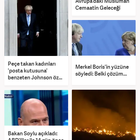
Avrupa’daki Müslüman
Cemaatin Geleceği
Peçe takan kadınları
Merkel Boris'in yüzüne
'posta kutusuna'
söyledi: Belki çözüm...
benzeten Johnson özür
diledi
Bakan Soylu açıkladı: