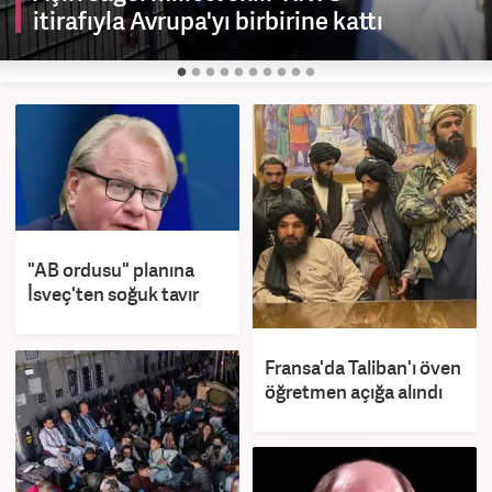
itirafıyla Avrupa'yı birbirine kattı
"AB ordusu" planına
İsveç'ten soğuk tavır
Fransa'da Taliban'ı öven
öğretmen açığa alındı