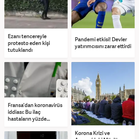
Ezanı tencereyle
Pandemi etkisi! Devler
protesto eden kişi
yatırımcısını zarar ettirdi
tutuklandı
Fransa'dan koronavirüs
iddiası: Bu ilaç
hastaların yüzde
91.7'sini iyileştirdi!
Korona Krizi ve