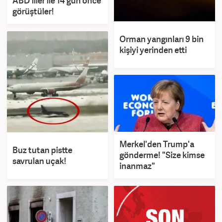
ABD'liler ile 14 gün önce
görüştüler!
Orman yangınları 9 bin
kişiyi yerinden etti
Merkel'den Trump'a
Buz tutan pistte
gönderme! "Size kimse
savrulan uçak!
inanmaz"