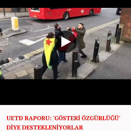
UETD RAPORU: 'GÖSTERİ ÖZGÜRLÜĞÜ'
DİYE DESTEKLENİYORLAR