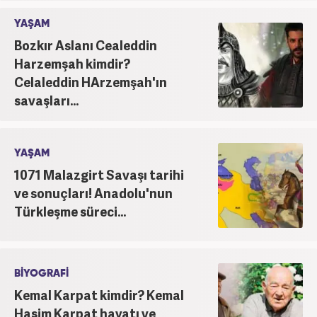
YAŞAM
Bozkır Aslanı Cealeddin
Harzemşah kimdir?
Celaleddin HArzemşah'ın
savaşları...
YAŞAM
1071 Malazgirt Savaşı tarihi
ve sonuçları! Anadolu'nun
Türkleşme süreci...
BİYOGRAFİ
Kemal Karpat kimdir? Kemal
Haşim Karpat hayatı ve