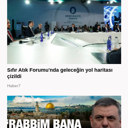
Sıfır Atık Forumu'nda geleceğin yol haritası
çizildi
Haber7