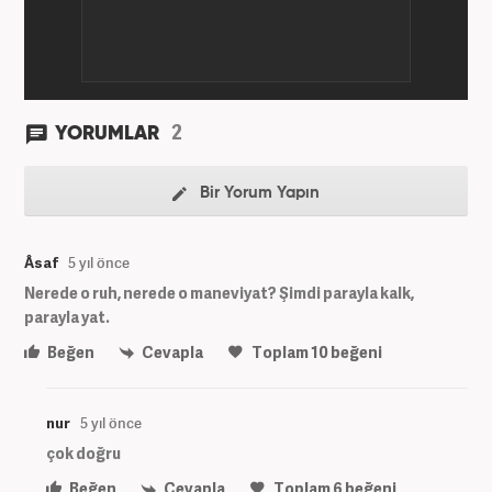
2
YORUMLAR
Bir Yorum Yapın
Âsaf
5 yıl önce
Nerede o ruh, nerede o maneviyat? Şimdi parayla kalk,
parayla yat.
Beğen
Cevapla
Toplam
10
beğeni
nur
5 yıl önce
çok doğru
Beğen
Cevapla
Toplam
6
beğeni