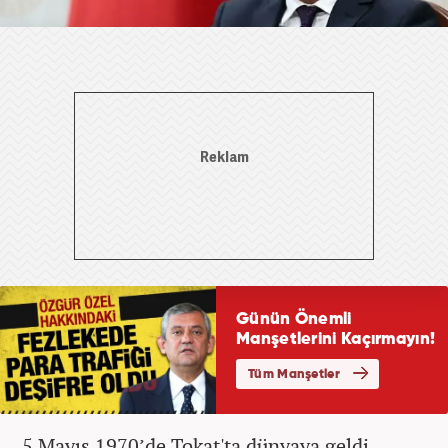
5 Mayıs 1970’de Tokat'ta dünyaya geldi.