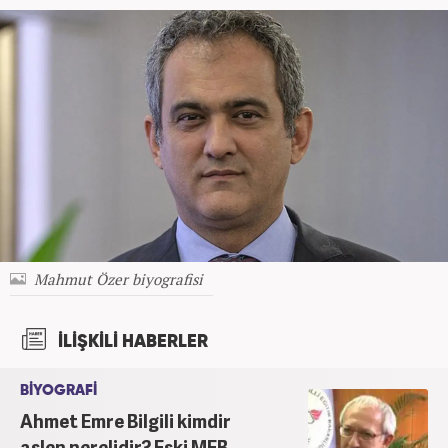
Mahmut Özer biyografisi
İLİŞKİLİ HABERLER
BİYOGRAFİ
Ahmet Emre Bilgili kimdir
aslen nerelidir? Eski MEB