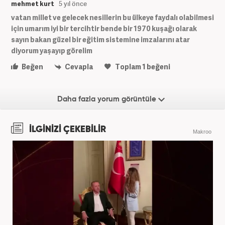
mehmet kurt
5 yıl önce
vatan millet ve gelecek nesillerin bu ülkeye faydalı olabilmesi
için umarım iyi bir tercihtir bende bir 1970 kuşağı olarak
sayın bakan güzel bir eğitim sistemine imzalarını atar
diyorum yaşayıp görelim
Beğen
Cevapla
Toplam
1
beğeni
Daha fazla yorum görüntüle
İLGİNİZİ ÇEKEBİLİR
Makroo