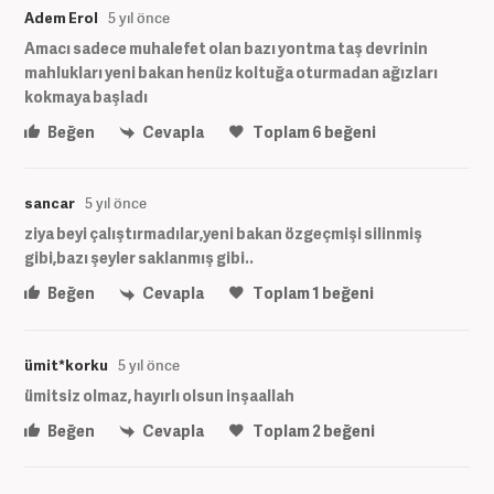
Adem Erol
5 yıl önce
Amacı sadece muhalefet olan bazı yontma taş devrinin
mahlukları yeni bakan henüz koltuğa oturmadan ağızları
kokmaya başladı
Beğen
Cevapla
Toplam
6
beğeni
sancar
5 yıl önce
ziya beyi çalıştırmadılar,yeni bakan özgeçmişi silinmiş
gibi,bazı şeyler saklanmış gibi..
Beğen
Cevapla
Toplam
1
beğeni
ümit*korku
5 yıl önce
ümitsiz olmaz, hayırlı olsun inşaallah
Beğen
Cevapla
Toplam
2
beğeni