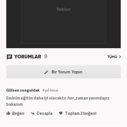
9
YORUMLAR
TÜMÜ
Bir Yorum Yapın
Gülsen zonguldak
4 yıl önce
Eminim eğitim daha iyi olacaktır.her ,zaman yanındayız
bakanım
Beğen
Cevapla
Toplam
3
beğeni