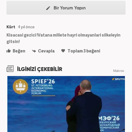
Bir Yorum Yapın
Kürt
4 yıl önce
Kisacasi gezici !Vatana millete hayri olmayanlari silkeleyin
gitsin!
Beğen
Cevapla
Toplam
3
beğeni
İLGİNİZİ ÇEKEBİLİR
Makroo