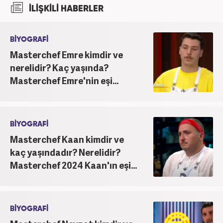
İLİŞKİLİ HABERLER
Ardından Fırat Üniversitesi Sosyal Bilimler
Enstitüsü İletişim Bilimleri Ana Bilim Dalında
yüksek lisans yaptı. Üniversiteye devam ettiği
BİYOGRAFİ
yıllarda edebiyat dergilerinde deneme ve metin
Masterchef Emre kimdir ve
yazarlığı yaptı. Yine aynı dönemde, yerel televizyon
nerelidir? Kaç yaşında?
kanalında program sunuculuğu yaparak mesleki
Masterchef Emre'nin eşi...
kariyerine ilk adımını attı. 2016'da başladığı
internet gazeteciliği serüveninde birçok haber
portalında editör olarak yer aldı. Günümüzde,
haber7.com'da mesleki hayatına devam etmektedir.
BİYOGRAFİ
Masterchef Kaan kimdir ve
kaç yaşındadır? Nerelidir?
Masterchef 2024 Kaan'ın eşi...
BİYOGRAFİ