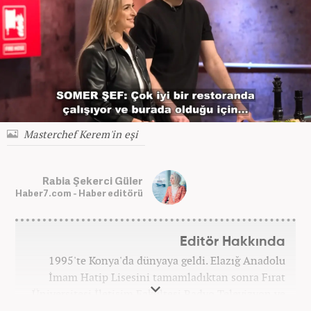
Masterchef Kerem'in eşi
Rabia Şekerci Güler
Haber7.com - Haber editörü
Editör Hakkında
1995'te Konya'da dünyaya geldi. Elazığ Anadolu
İmam Hatip Lisesini tamamladıktan sonra Fırat
Üniversitesi İletişim Fakültesi Radyo Televizyon ve
Sinema Bölümünden derece ile mezun oldu.