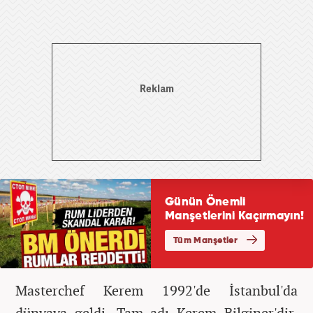
Masterchef Kerem 1992'de İstanbul'da
dünyaya geldi. Tam adı Kerem Bilginer'dir.