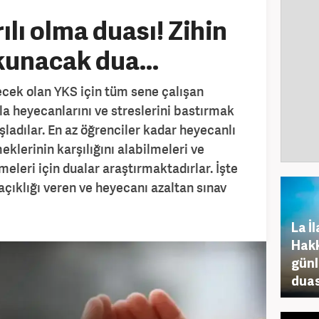
lı olma duası! Zihin
okunacak dua...
ecek olan YKS için tüm sene çalışan
la heyecanlarını ve streslerini bastırmak
ladılar. En az öğrenciler kadar heyecanlı
eklerinin karşılığını alabilmeleri ve
leri için dualar araştırmaktadırlar. İşte
açıklığı veren ve heyecanı azaltan sınav
La İl
Hakk
günl
duası