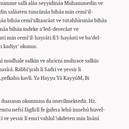
ahümme salli alâa seyyidinâa Muhammedin ve
in salâaten tünciinâa bihâa min cemî’il-
lenâa bihâa cemî’alhaacâat ve tütahhirunâa bihâa
unâa bihâa indeke a’led-derecâat ve
ti min cemî’il-hayrâti fi’l-hayâati ve ba’del-
n kadiyr’ okunur.
nî müdhale sıdkin ve ahricni muhrace sıdkin
asîrâ. Rabbi’şrah li Sadri ve yessir li
i,yefkahü kavlî. Ya Hayyu Yâ KayyûM, Bi
 duasının okunması da önerilmektedir. Hz.
emtu nefsî fâgfirlî fe ğafera lehû innehû hüvel-
î ve yessir lî emrî vahlul ‘ukdeten min lisânî