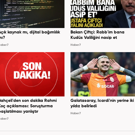
Açık kaynak mı, dijital bağımlılık
Bakan Çiftçi: Rabb'im bana
mı?
Kudüs Valiliğini nasip et
aber7
Haber7
Bahçeli'den son dakika Rahmi
Galatasaray, Icardi'nin yerine iki
Koç açıklaması: Soruşturma
yıldız belirledi
başlatılması yanlıştır
Haber7
aber7