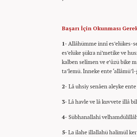
Başarı İçin Okunması Gerek
1-
Allâhümme innî es’elükes-sebâ
es’elüke şükra ni’metike ve hus
kalben selîmen ve e’ûzü bike m
ta’lemü. İnneke ente ‘allâmü’l
2-
Lâ uhsiy senâen aleyke ente
3-
Lâ havle ve lâ kuvvete illâ bi
4-
Sübhanallahi velhamdülillâhi 
5-
La ilahe illallahü halimül keri