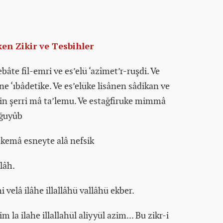
en Zikir ve Tesbihler
te fil-emri ve es’elü ‘azîmet’r-ruşdi. Ve
ne ‘ıbâdetike. Ve es’elüke lisânen sâdikan ve
in şerri mâ ta’lemu. Ve estağfiruke mimmâ
-ğuyûb
 kemâ esneyte alâ nefsik
llâh.
velâ ilâhe illallâhü vallâhü ekber.
m la ilahe illallahül aliyyül azim... Bu zikr-i