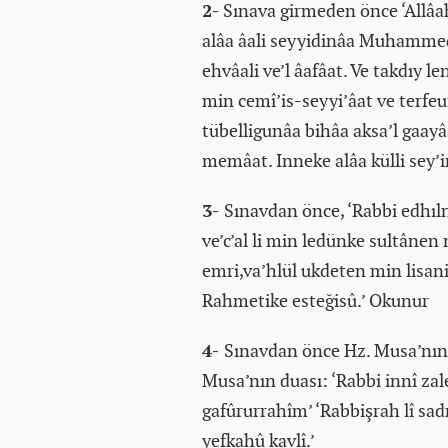
2-
Sınava girmeden önce ‘Allâ
alâa âali seyyidinâa Muhammed
ehvâali ve’l âafâat. Ve takdıy 
min cemî’is-seyyi’âat ve terfe
tübelligunâa bihâa aksa’l gaayâa
memâat. Inneke alâa külli sey’i
3-
Sınavdan önce, ‘Rabbi edhıl
ve’c’al li min ledünke sultânen n
emri,va’hlül ukdeten min lisan
Rahmetike esteğisû.’ Okunur
4-
Sınavdan önce Hz. Musa’nın
Musa’nın duası: ‘Rabbi innî zal
gafûrurrahîm’ ‘Rabbişrah lî sadr
yefkahû kavlî.’