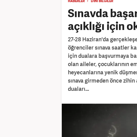
HABERLER
DİNİ BİLGİLER
Sınavda başarı
açıklığı için 
27-28 Haziran'da gerçekleş
öğrenciler sınava saatler ka
için dualara başvurmaya baş
olan aileler, çocuklarının em
heyecanlarına yenik düşmeme
sınava girmeden önce zihin 
duaları...