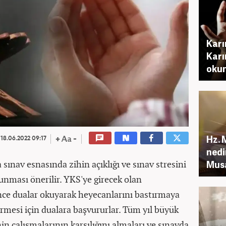
Karı
Karı
okun
Hz. 
18.06.2022 09:17
nedi
sınav esnasında zihin açıklığı ve sınav stresini
Musa
kunması önerilir. YKS'ye girecek olan
nce dualar okuyarak heyecanlarını bastırmaya
tirmesi için dualara başvururlar. Tüm yıl büyük
nin çalışmalarının karşılığını almaları ve sınavda