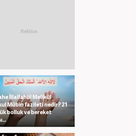
ahe İllallahül Melikül
ul Mübin fazileti nedir? 21
ük bolluk ve bereket
...