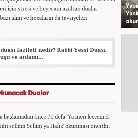
Yasi
i için stresi ve heyecanı azaltan dualar
Yasi
 bazı alim ve hocaların da tavsiyeleri
okun
 duası fazileti nedir? Rabbi Yessi Duası
şu ve anlamı...
Okunacak Dualar
a başlamadan önce 70 defa ‘Ya men leccemel
hi selliim Sellim ya Hafız’ okunması önerilir.