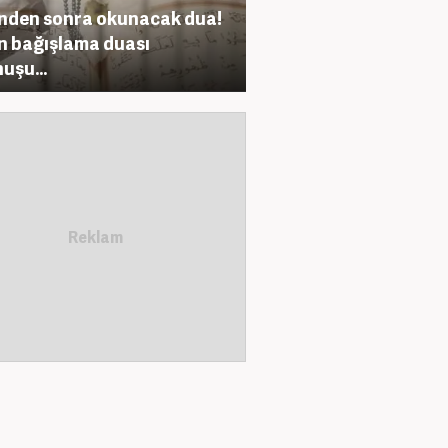
nden sonra okunacak dua!
n bağışlama duası
uşu...