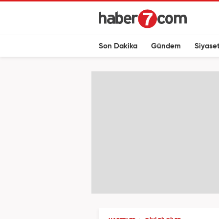
Son Dakika
Gündem
Siyase