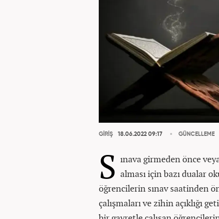
GİRİŞ
18.06.2022 09:17
GÜNCELLEME
S
ınava girmeden önce veya 
alması için bazı dualar o
öğrencilerin sınav saatinden ö
çalışmaları ve zihin açıklığı ge
bir gayretle çalışan öğrencileri