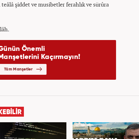
i teâlâ şiddet ve musibetler ferahlık ve sürûra
llâh.
KEBİLİR