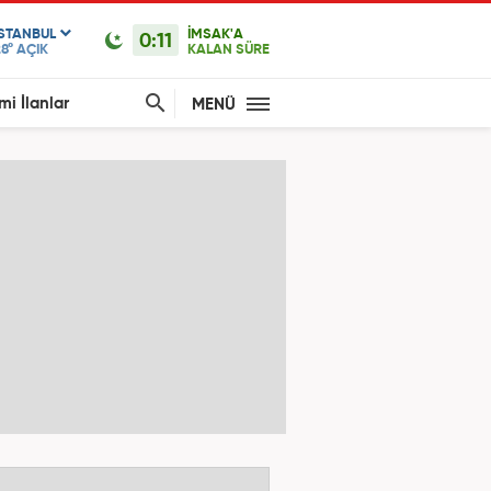
ISTANBUL
İMSAK'A
0:11
8°
AÇIK
KALAN SÜRE
mi İlanlar
MENÜ