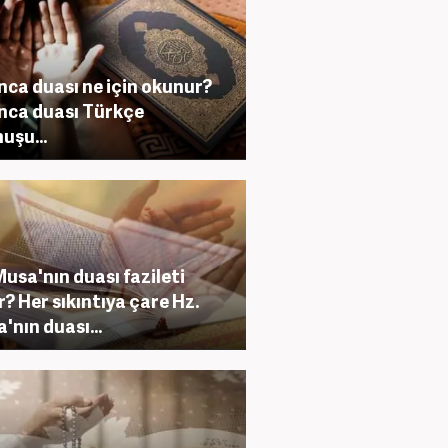
nca duası ne için okunur?
nca duası Türkçe
uşu...
Musa'nın duası fazileti
r? Her sıkıntıya çare Hz.
'nın duası...