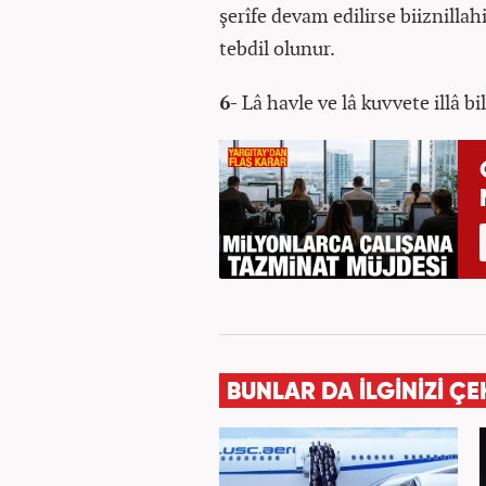
şerîfe devam edilirse biiznillah
tebdil olunur.
6-
Lâ havle ve lâ kuvvete illâ bi
BUNLAR DA İLGİNİZİ ÇE