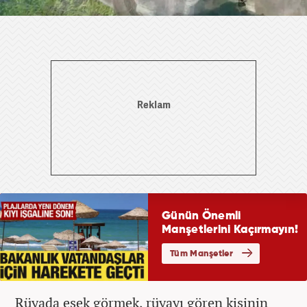
Rüyada eşek görmek, rüyayı gören kişinin