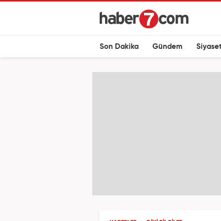
Son Dakika
Gündem
Siyase