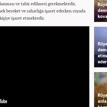
anması ve tabir edilmesi gerekmektedir.
Rüya
deme
ek bereket ve rahatlığa işaret ederken rüyada
kova
 kişiye işaret etmektedir.
Rüya
deme
etme
eder
Rüya
anla
kaçm