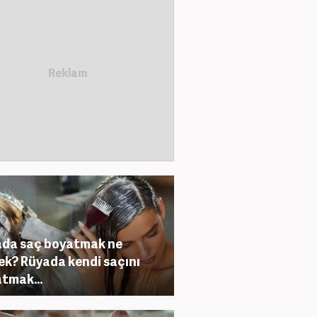
da saç boyatmak ne
k? Rüyada kendi saçını
tmak...