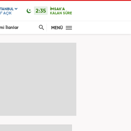
STANBUL
İMSAK'A
2:35
0°
AÇIK
KALAN SÜRE
mi İlanlar
MENÜ