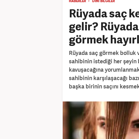
HABERLER
DİNİ BİLGİLER
Rüyada saç k
gelir? Rüyada 
görmek hayırl
Rüyada saç görmek bolluk v
sahibinin istediği her şeyin
kavuşacağına yorumlanmakt
sahibinin karşılaşacağı bazı
başka birinin saçını kesm