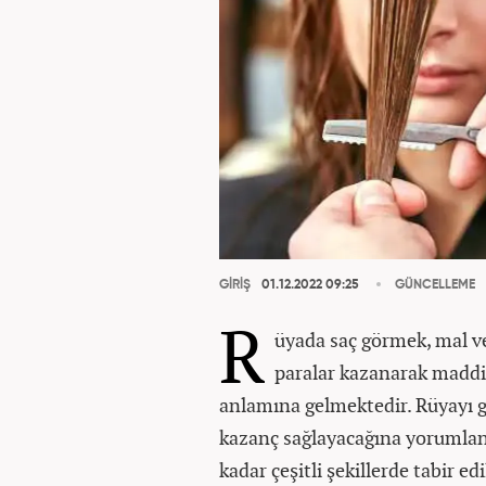
GİRİŞ
01.12.2022 09:25
GÜNCELLEME
R
üyada saç görmek, mal ve
paralar kazanarak maddi 
anlamına gelmektedir. Rüyayı gö
kazanç sağlayacağına yorumlanı
kadar çeşitli şekillerde tabir e