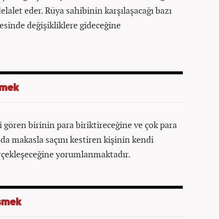
delalet eder. Rüya sahibinin karşılaşacağı bazı
icesinde değişikliklere gideceğine
smek
 gören birinin para biriktireceğine ve çok para
ada makasla saçını kestiren kişinin kendi
gerçekleşeceğine yorumlanmaktadır.
esmek