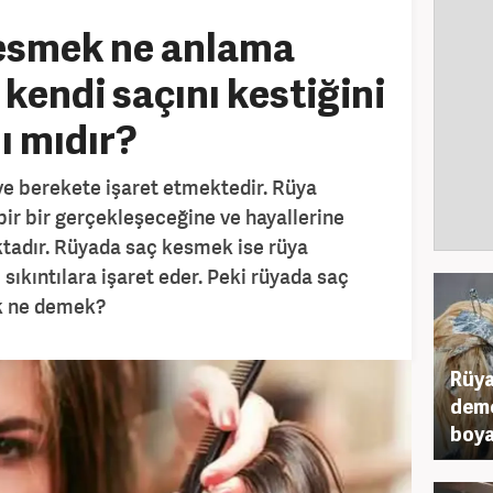
esmek ne anlama
kendi saçını kestiğini
ı mıdır?
e berekete işaret etmektedir. Rüya
 bir bir gerçekleşeceğine ve hayallerine
adır. Rüyada saç kesmek ise rüya
 sıkıntılara işaret eder. Peki rüyada saç
ek ne demek?
Rüya
deme
boya