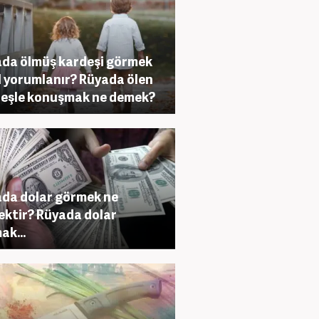
da ölmüş kardeşi görmek
l yorumlanır? Rüyada ölen
eşle konuşmak ne demek?
da dolar görmek ne
ktir? Rüyada dolar
ak...