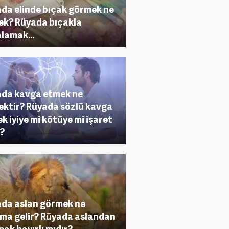
da elinde bıçak görmek ne
k? Rüyada bıçakla
lamak...
da kavga etmek ne
ktir? Rüyada sözlü kavga
k iyiye mi kötüye mi işaret
?
da aslan görmek ne
ma gelir? Rüyada aslandan
ak hayırlı mıdır?