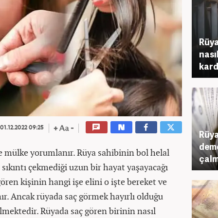
Rüya
nası
kard
01.12.2022 09:25
Rüya
deme
 mülke yorumlanır. Rüya sahibinin bol helal
çalm
sıkıntı çekmediği uzun bir hayat yaşayacağı
ren kişinin hangi işe elini o işte bereket ve
r. Ancak rüyada saç görmek hayırlı olduğu
dilmektedir. Rüyada saç gören birinin nasıl