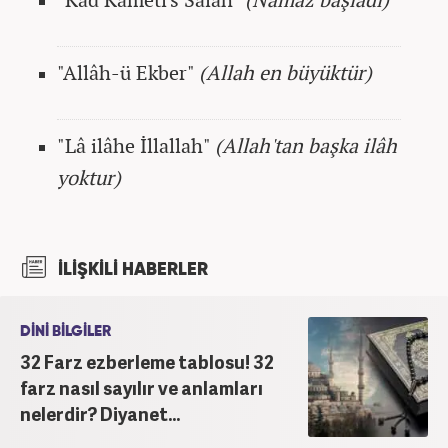
"Allâh-ü Ekber"
(Allah en büyüktür)
"Lâ ilâhe İllallah"
(Allah'tan başka ilâh
yoktur)
İLİŞKİLİ HABERLER
DİNİ BİLGİLER
32 Farz ezberleme tablosu! 32
farz nasıl sayılır ve anlamları
nelerdir? Diyanet...