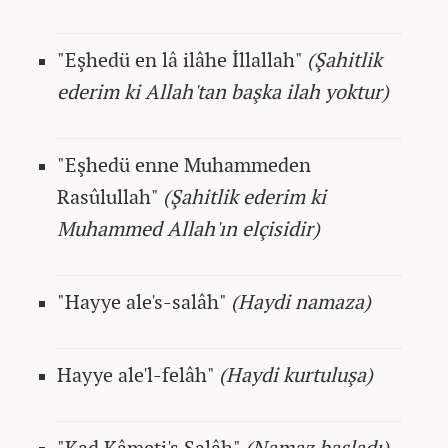
"Eşhedü en lâ ilâhe İllallah"
(Şahitlik
ederim ki Allah'tan başka ilah yoktur)
"Eşhedü enne Muhammeden
Rasûlullah"
(Şahitlik ederim ki
Muhammed Allah'ın elçisidir)
"Hayye ale's-salâh"
(Haydi namaza)
Hayye ale'l-felâh"
(Haydi kurtuluşa)
"Kad Kâmeti's Salâh"
(Namaz başladı)