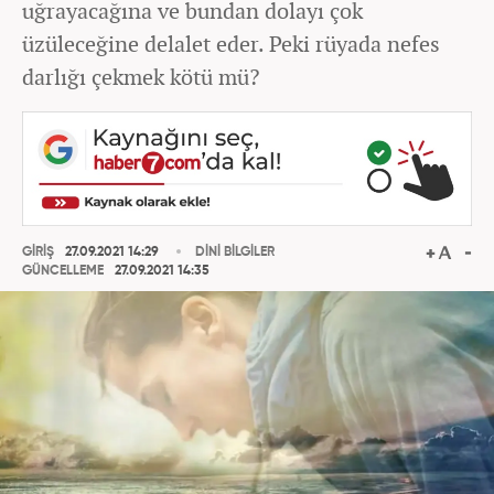
uğrayacağına ve bundan dolayı çok
üzüleceğine delalet eder. Peki rüyada nefes
darlığı çekmek kötü mü?
GİRİŞ
27.09.2021 14:29
DİNİ BİLGİLER
GÜNCELLEME
27.09.2021 14:35