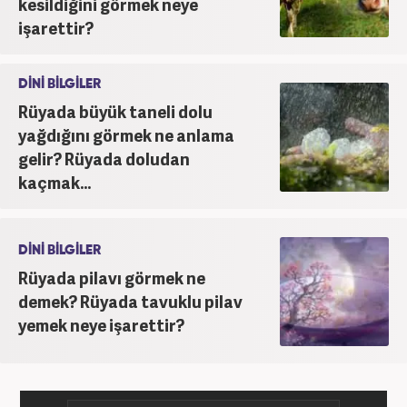
kesildiğini görmek neye
işarettir?
DİNİ BİLGİLER
Rüyada büyük taneli dolu
yağdığını görmek ne anlama
gelir? Rüyada doludan
kaçmak...
DİNİ BİLGİLER
Rüyada pilavı görmek ne
demek? Rüyada tavuklu pilav
yemek neye işarettir?