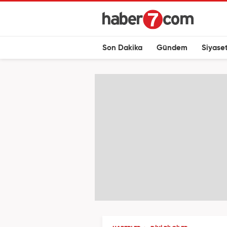
Son Dakika
Gündem
Siyase