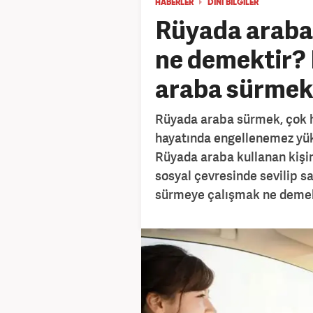
HABERLER
DİNİ BİLGİLER
Rüyada araba
ne demektir?
araba sürmek 
Rüyada araba sürmek, çok hay
hayatında engellenemez yüks
Rüyada araba kullanan kişini
sosyal çevresinde sevilip sa
sürmeye çalışmak ne demek