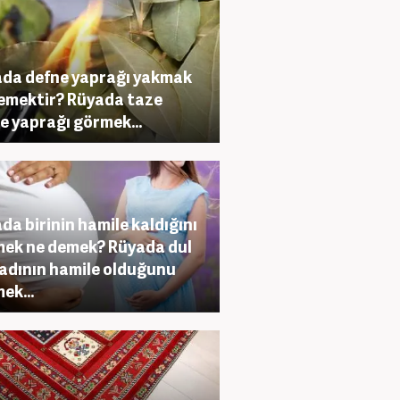
da defne yaprağı yakmak
emektir? Rüyada taze
e yaprağı görmek...
da birinin hamile kaldığını
ek ne demek? Rüyada dul
kadının hamile olduğunu
ek...