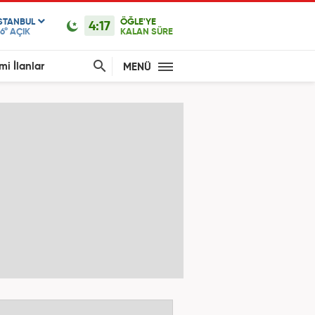
ISTANBUL
ÖĞLE'YE
4:17
6°
AÇIK
KALAN SÜRE
mi İlanlar
MENÜ