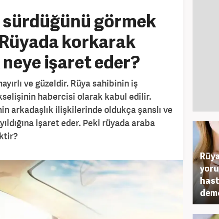
 sürdüğünü görmek
 Rüyada korkarak
neye işaret eder?
ırlı ve güzeldir. Rüya sahibinin iş
elişinin habercisi olarak kabul edilir.
n arkadaşlık ilişkilerinde oldukça şanslı ve
yıldığına işaret eder. Peki rüyada araba
tir?
Rüya
yoru
hast
deme