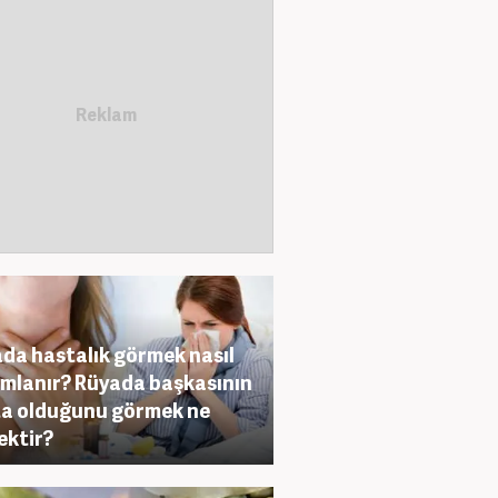
da hastalık görmek nasıl
mlanır? Rüyada başkasının
a olduğunu görmek ne
ktir?