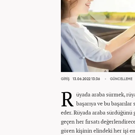
GİRİŞ
13.06.2022 13:36
GÜNCELLEME
R
üyada araba sürmek, rüya
başarıya ve bu başarılar 
eder. Rüyada araba sürdüğünü g
geçen her fırsatı değerlendire
gören kişinin elindeki her işi e