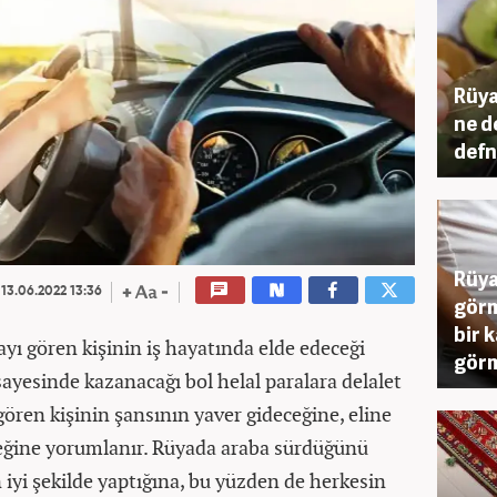
Rüya
ne d
defn
Rüya
13.06.2022 13:36
görm
bir 
yı gören kişinin iş hayatında elde edeceği
görm
sayesinde kazanacağı bol helal paralara delalet
ören kişinin şansının yaver gideceğine, eline
ceğine yorumlanır. Rüyada araba sürdüğünü
n iyi şekilde yaptığına, bu yüzden de herkesin