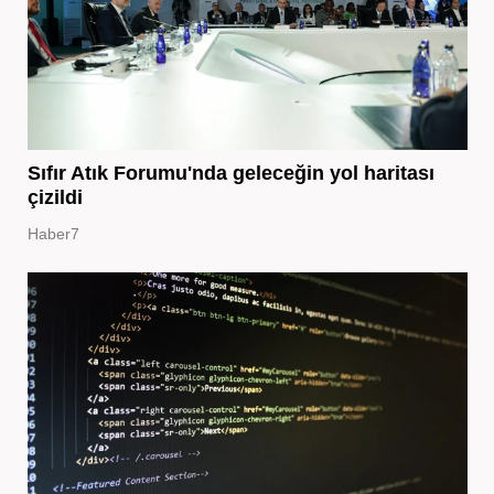
Sıfır Atık Forumu'nda geleceğin yol haritası
çizildi
Haber7