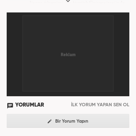
lisans öğrenimi ise Atatürk Üniversitesi'nde
tamamladı. Halihazırda Nevşehir Hacı Bektaş
Üniversitesi'nde yüksek lisans öğrenimine devam
ediyor. Meslek hayatına 2015 yılında başlayıp birçok
haber sitesi ve televizyon kanalında farklı
pozisyonlarda görev aldı. Şu an meslek hayatına
haber7.com'da "Editör" olarak devam ediyor.
YORUMLAR
İLK YORUM YAPAN SEN OL
Bir Yorum Yapın