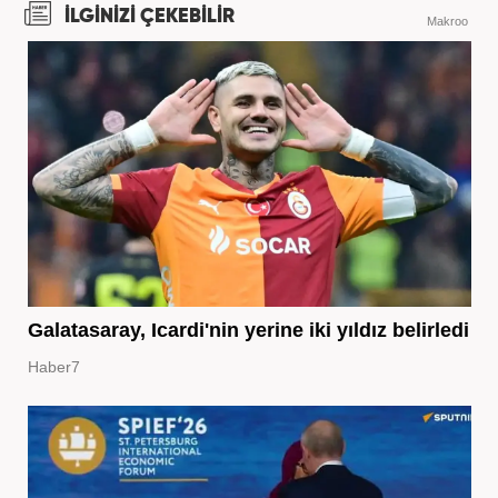
İLGİNİZİ ÇEKEBİLİR
Makroo
Galatasaray, Icardi'nin yerine iki yıldız belirledi
Haber7