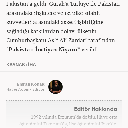
Pakistan’a geldi. Gürak’a Türkiye ile Pakistan
arasındaki ilişkilere ve iki ülke silahlı
kuvvetleri arasındaki askeri işbirliğine
sağladığı katkılardan dolayı ülkenin
Cumhurbaşkanı Asif Ali Zardari tarafından
"Pakistan İmtiyaz Nişanı”
verildi.
KAYNAK : İHA
Emrah Konak
Haber7.com - Editör
Editör Hakkında
1992 yılında Erzurum'da doğdu. İlk ve orta
öğrenimini Erzurum'da, lise öğrenimini Rize'de,