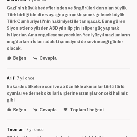
Gazi'nin büyük hedeflerinden ve öngörüleri den olan büyük
Türk birliği ideali ervaya geç gerçekleşecek gelecek büyük
Türk Cumhuriyeti'nin hakimiyeti ile tanışacak. Bunu gören
Siyonistler o yüzden ABD yıl silip çin i süper güç yapmak
istiyorlar. Ama engelleyemeyecekler. Yeni yüzyıl mazlumların
mağdurların İslam adaleti şemsiyesi de sevinecegi günler
olacak.
Beğen
Cevapla
Arif
7 yıl önce
Bu kardeş ülkelere coni ve ab özellıkle akmanlar türlü türlü
oyunlar ve dernek okullarla içlerine sızmışlar önceki halimiz
gibi
Beğen
Cevapla
Toplam
1
beğeni
Teoman
7 yıl önce