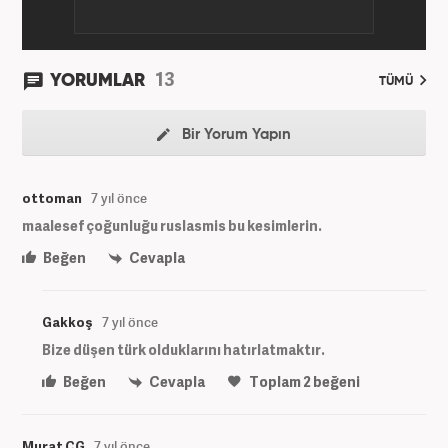
13
YORUMLAR
TÜMÜ
Bir Yorum Yapın
ottoman
7 yıl önce
maalesef çoğunluğu ruslasmis bu kesimlerin.
Beğen
Cevapla
Gakkoş
7 yıl önce
Bize düşen türk olduklarını hatırlatmaktır.
Beğen
Cevapla
Toplam
2
beğeni
Murat CG
7 yıl önce