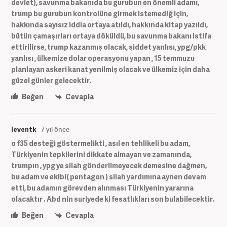
devlet), savunma bakanıda bu gurubun en önemli adamı,
trump bu gurubun kontrolüne girmek istemediğ için,
hakkında sayısız iddia ortaya atıldı, hakkında kitap yazıldı,
bütün çamaşırları ortaya döküldü, bu savunma bakanı istifa
ettirilirse, trump kazanmış olacak, şiddet yanlısı, ypg/pkk
yanlısı , ülkemize dolar operasyonu yapan , 15 temmuzu
planlayan askeri kanat yenilmiş olacak ve ülkemiz için daha
güzel günler gelecektir.
Beğen
Cevapla
leventk
7 yıl önce
o f35 desteği göstermelikti , asıl en tehlikeli bu adam,
Türkiyenin tepkilerini dikkate almayan ve zamanında,
trumpın , ypg ye silah gönderilmeyecek demesine dağmen,
bu adam ve ekibi( pentagon ) silah yardımına aynen devam
etti, bu adamın görevden alınması Türkiyenin yararına
olacaktır . Abd nin suriyede ki fesatlıkları son bulabilecektir.
Beğen
Cevapla