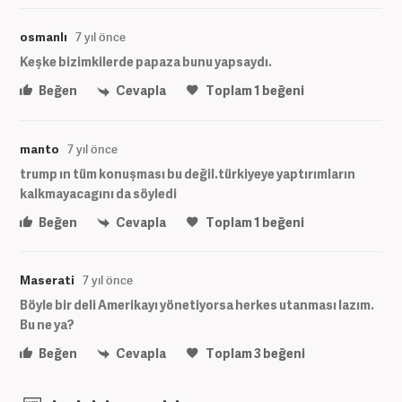
osmanlı
7 yıl önce
Keşke bizimkilerde papaza bunu yapsaydı.
Beğen
Cevapla
Toplam
1
beğeni
manto
7 yıl önce
trump ın tüm konuşması bu değil.türkiyeye yaptırımların
kalkmayacagını da söyledi
Beğen
Cevapla
Toplam
1
beğeni
Maserati
7 yıl önce
Böyle bir deli Amerikayı yönetiyorsa herkes utanması lazım.
Bu ne ya?
Beğen
Cevapla
Toplam
3
beğeni