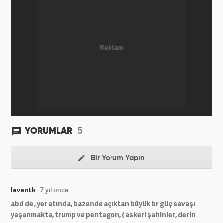
5
YORUMLAR
Bir Yorum Yapın
leventk
7 yıl önce
abd de , yer atında, bazende açıktan büyük br güç savaşı
yaşanmakta, trump ve pentagon, ( askeri şahinler, derin