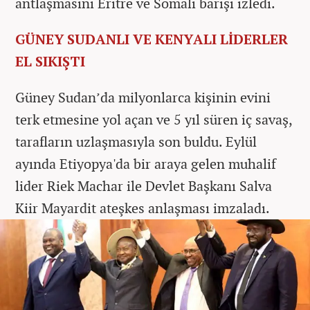
antlaşmasını Eritre ve Somali barışı izledi.
GÜNEY SUDANLI VE KENYALI LİDERLER
EL SIKIŞTI
Güney Sudan’da milyonlarca kişinin evini
terk etmesine yol açan ve 5 yıl süren iç savaş,
tarafların uzlaşmasıyla son buldu. Eylül
ayında Etiyopya'da bir araya gelen muhalif
lider Riek Machar ile Devlet Başkanı Salva
Kiir Mayardit ateşkes anlaşması imzaladı.