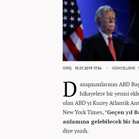
GİRİŞ
15.01.2019 17:34
GÜNCELLEME
1
D
anışmanlarının ABD Başk
hikayelere bir yenisi e
olan ABD'yi Kuzey Atlantik An
New York Times,
"Geçen yıl 
anlamına gelebilecek bir ha
diye yazdı.