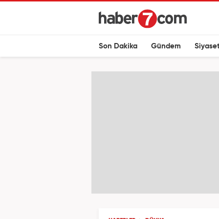
Son Dakika
Gündem
Siyase