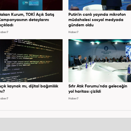
Bakan Kurum, TOKİ Açık Satış
Putin'in canlı yayında mikrofon
Kampanyasının detaylarını
müdahalesi sosyal medyada
açıkladı
gündem oldu
aber7
Haber7
Açık kaynak mı, dijital bağımlılık
Sıfır Atık Forumu'nda geleceğin
mı?
yol haritası çizildi
aber7
Haber7