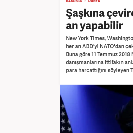
HABERLER
DÜNYA
Şaşkına çevir
an yapabilir
New York Times, Washington
her an ABD'yi NATO'dan çek
Buna göre 11 Temmuz 2018 N
danışmanlarına ittifakın a
para harcattığını söyleyen T