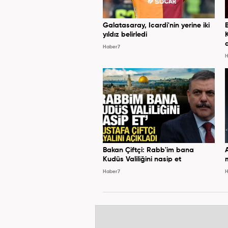
Galatasaray, Icardi'nin yerine iki
yıldız belirledi
Haber7
H
Bakan Çiftçi: Rabb'im bana
Kudüs Valiliğini nasip et
Haber7
H