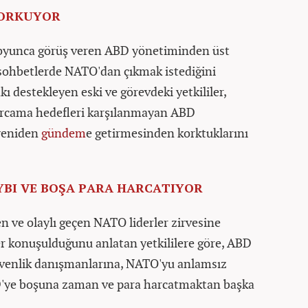
KORKUYOR
boyunca görüş veren ABD yönetiminden üst
l sohbetlerde NATO'dan çıkmak istediğini
akı destekleyen eski ve görevdeki yetkililer,
arcama hedefleri karşılanmayan ABD
 yeniden
gündem
e getirmesinden korktuklarını
BI VE BOŞA PARA HARCATIYOR
ve olaylı geçen NATO liderler zirvesine
er konuşulduğunu anlatan yetkililere göre, ABD
güvenlik danışmanlarına, NATO'yu anlamsız
BD'ye boşuna zaman ve para harcatmaktan başka