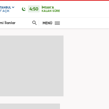
STANBUL
İMSAK'A
4:50
0°
AÇIK
KALAN SÜRE
mi İlanlar
MENÜ