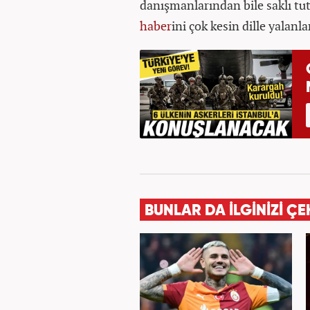
danışmanlarından bile saklı tu
haber
ini çok kesin dille yalanla
BUNLAR DA İLGİNİZİ ÇE