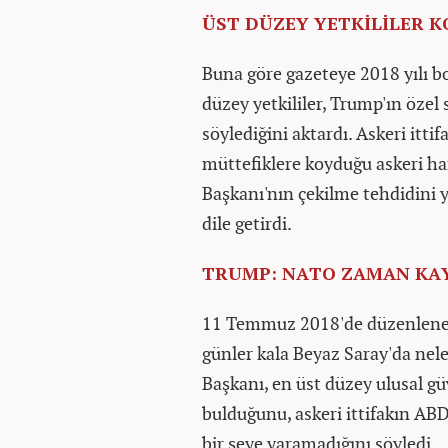
ÜST DÜZEY YETKİLİLER 
Buna göre gazeteye 2018 yılı 
düzey yetkililer, Trump'ın öze
söylediğini aktardı. Askeri ittif
müttefiklere koyduğu askeri h
Başkanı'nın çekilme tehdidini
dile getirdi.
TRUMP: NATO ZAMAN KAY
11 Temmuz 2018'de düzenlenen 
günler kala Beyaz Saray'da nel
Başkanı, en üst düzey ulusal 
bulduğunu, askeri ittifakın A
bir şeye yaramadığını söyledi.