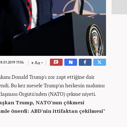
5.01.2019 17:34
anı Donald Trump'ı zor zapt ettiğine dair
klendi. Bu kez mesele Trump'ın herkesin malumu
tlaşması Örgütü'nden (NATO) çekme niyeti.
Başkan Trump, NATO'nun çökmesi
mle önerdi: ABD'nin ittifaktan çekilmesi"