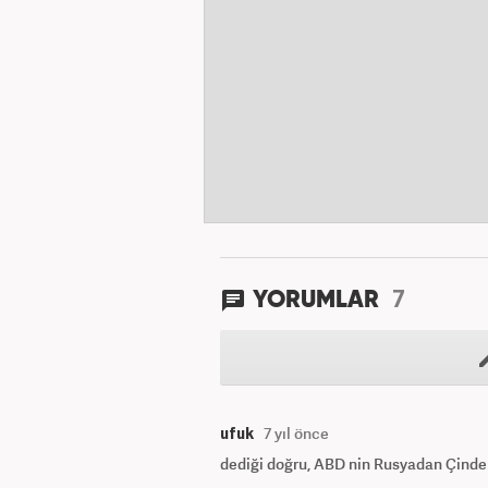
7
YORUMLAR
ufuk
7 yıl önce
dediği doğru, ABD nin Rusyadan Çinden