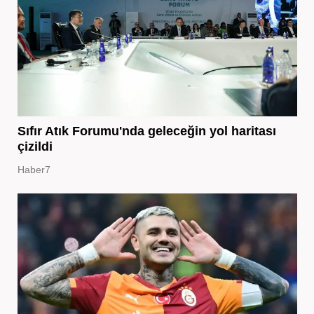
Sıfır Atık Forumu'nda geleceğin yol haritası
çizildi
Haber7