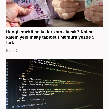
Hangi emekli ne kadar zam alacak? Kalem
kalem yeni maaş tablosu! Memura yüzde 5
fark
Haber7