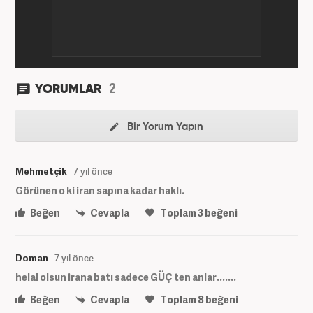
2
YORUMLAR
Bir Yorum Yapın
Mehmetçik
7 yıl önce
Görünen o ki iran sapına kadar haklı.
Beğen
Cevapla
Toplam
3
beğeni
Doman
7 yıl önce
helal olsun irana batı sadece GÜÇ ten anlar.......
Beğen
Cevapla
Toplam
8
beğeni