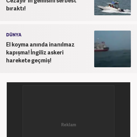
Cezayir'in gemisini serbest
bıraktı!
DÜNYA
El koyma anında inanılmaz
kapışma! İngiliz askeri
harekete geçmiş!