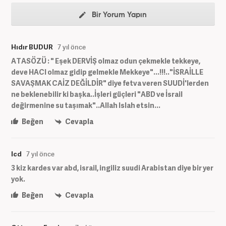
Bir Yorum Yapın
Hıdır BUDUR
7 yıl önce
ATASÖZÜ : " Eşek DERVİŞ olmaz odun çekmekle tekkeye,
deve HACI olmaz gidip gelmekle Mekkeye"...!!!.."İSRAİLLE
SAVAŞMAK CAİZ DEĞİLDİR" diye fetva veren SUUDİ'lerden
ne beklenebilir ki başka..İşleri güçleri "ABD ve İsrail
değirmenine su taşımak"..Allah Islah etsin...
Beğen
Cevapla
lcd
7 yıl önce
3 kiz kardes var abd, israil, ingiliz suudi Arabistan diye bir yer
yok.
Beğen
Cevapla