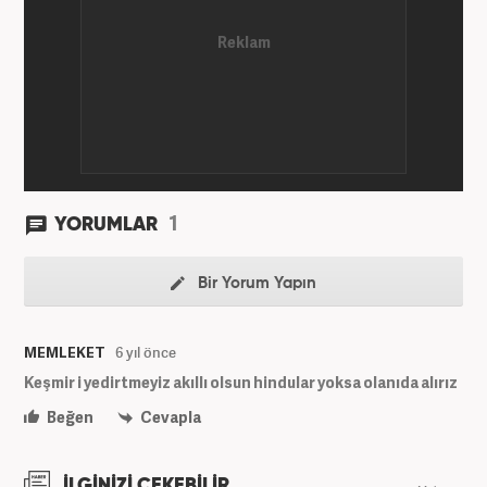
1
YORUMLAR
Bir Yorum Yapın
MEMLEKET
6 yıl önce
Keşmir i yedirtmeyiz akıllı olsun hindular yoksa olanıda alırız
Beğen
Cevapla
İLGİNİZİ ÇEKEBİLİR