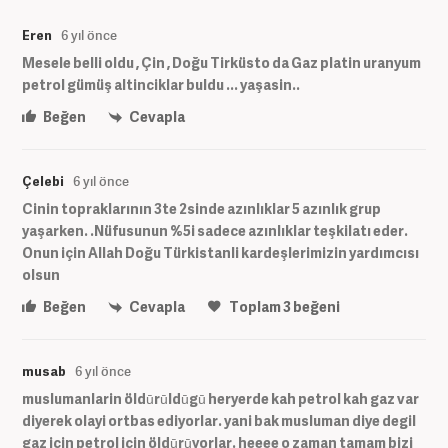
Eren
6 yıl önce
Mesele belli oldu , Çin , Doğu Tirküsto da Gaz platin uranyum
petrol gümüş altinciklar buldu ... yaşasin..
Beğen
Cevapla
Çelebi
6 yıl önce
Cinin topraklarının 3te 2sinde azınlıklar 5 azınlık grup
yaşarken. .Nüfusunun %5i sadece azınlıklar teşkilatı eder.
Onun için Allah Doğu Türkistanli kardeşlerimizin yardımcısı
olsun
Beğen
Cevapla
Toplam
3
beğeni
musab
6 yıl önce
muslumanlarin öldūrūldūgū heryerde kah petrol kah gaz var
diyerek olayi ortbas ediyorlar. yani bak musluman diye degil
gaz icin petrol icin öldūrūyorlar. heeee o zaman tamam bizi