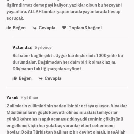
ilgilrndirmez deme payi kaliyor. yaziklar olsun bu hezeyani
yayanlara. ALLAH bunlari yapanlarada yayanlarada hesap
sorucak.
Beğen
Cevapla
Toplam
3
beğeni
Vatandas
6 yıl önce
Bu haber bugün çıktı. Uygur kardeşlerimiz 1000 yıldır bu
durumdalar. Dağılmadan her daim birlik olmak lazım.
Düşmanın taktiği parçala ve yönet.
Beğen
Cevapla
Yakub
6 yıl önce
Zalimlerin zulümlerinin nedeni bir bir ortaya çıkıyor. Alçaklar
Müslümanların güçlü kuvvetli olmasını asla istemiyorlar
çünkü kahrolası sapık acımasız dünya düzeninin çöküşünü
engellemek için her yola baş vuranlar elbet cehennemi
boylar. Doğu Türkistan bağımsız bir devlet olmalı, inşaAllah