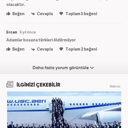
olacaktır.
Beğen
Cevapla
Toplam
5
beğeni
Ercan
6 yıl önce
Adamlar bosuna türkleri öldürmüyor
Beğen
Cevapla
Toplam
2
beğeni
Daha fazla yorum görüntüle
İLGİNİZİ ÇEKEBİLİR
Makroo