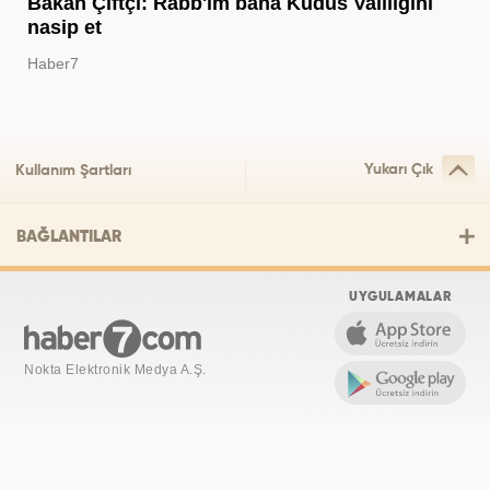
Bakan Çiftçi: Rabb'im bana Kudüs Valiliğini
nasip et
Haber7
Yukarı Çık
Kullanım Şartları
BAĞLANTILAR
UYGULAMALAR
Nokta Elektronik Medya A.Ş.