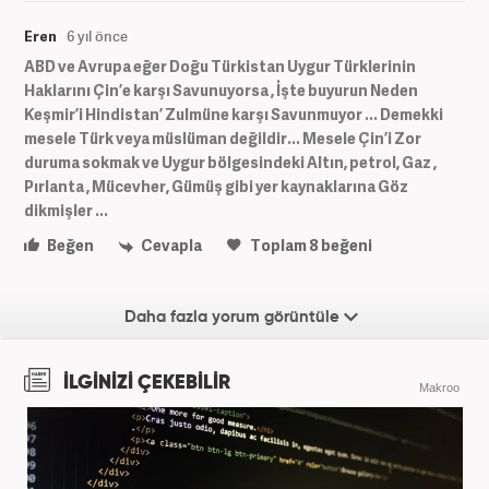
Eren
6 yıl önce
ABD ve Avrupa eğer Doğu Türkistan Uygur Türklerinin
Haklarını Çin’e karşı Savunuyorsa , İşte buyurun Neden
Keşmir’i Hindistan’ Zulmüne karşı Savunmuyor ... Demekki
mesele Türk veya müslüman değildir... Mesele Çin’i Zor
duruma sokmak ve Uygur bölgesindeki Altın, petrol, Gaz ,
Pırlanta , Mücevher, Gümüş gibi yer kaynaklarına Göz
dikmişler ...
Beğen
Cevapla
Toplam
8
beğeni
Daha fazla yorum görüntüle
İLGİNİZİ ÇEKEBİLİR
Makroo