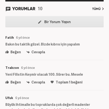
10
YORUMLAR
TÜMÜ
Bir Yorum Yapın
Fatih
6 yıl önce
Bakın bu taktik güzel. Bizde kıbrıs için yapalım
Beğen
Cevapla
Trabzon
6 yıl önce
Yeni Filistin Keşmir olacak 100. Sürer bu. Mesele
Beğen
Cevapla
Toplam
1
beğeni
Ufuk
6 yıl önce
Büyük ihtimalle bu topraklarda çok değerli madenler