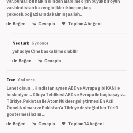
var.bunları bu halkın elinden alabilmek için büyük bir oyun
var.hindistan bu zenginlikleri kime peşkeş
çekecek.boğazlarında kalır inşaallah..
Beğen
Cevapla
Toplam
4
beğeni
Neoturk
6 yıl önce
yahudiye Cine baska kime olabilir
Beğen
Cevapla
Eren
6 yıl önce
Lanet olsun... Hindistan aynen ABD ve Avrupa gibi KAN ile
besleniyor ... Dünya Tehlikesi ABD ve Avrupa ile başbaşayız...
Türkiye, Pakistan ile Atom Nükleer geliştirmesi En Acil
Öncelik olması ve Pakistan’a Türkiye desteğini her Türlü
göstermesi lazım ...
Beğen
Cevapla
Toplam
14
beğeni