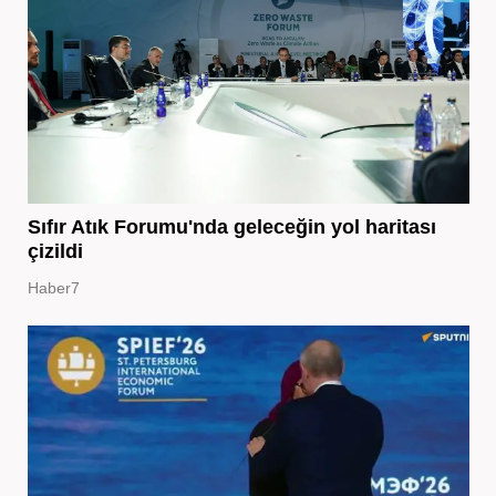
Sıfır Atık Forumu'nda geleceğin yol haritası
çizildi
Haber7