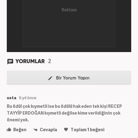
2
YORUMLAR
Bir Yorum Yapın
usta
6 yıl önce
Bu ödül çok kıymetli ise bu ödülü hak eden tek kişi RECEP
TAYYİP ERDOĞAN kıymetli değilse kime verildiğinin çok
önemi yok.
Beğen
Cevapla
Toplam
1
beğeni