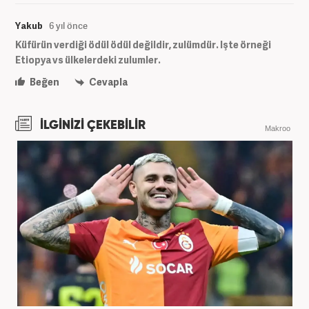
Yakub
6 yıl önce
Küfürün verdiği ödül ödül değildir, zulümdür. Işte örneği
Etiopya vs ülkelerdeki zulumler.
Beğen
Cevapla
İLGİNİZİ ÇEKEBİLİR
Makroo