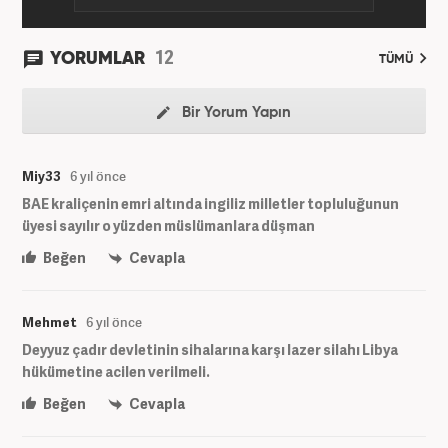
12
YORUMLAR
TÜMÜ
Bir Yorum Yapın
Miy33
6 yıl önce
BAE kraliçenin emri altında ingiliz milletler topluluğunun
üyesi sayılır o yüzden müslümanlara düşman
Beğen
Cevapla
Mehmet
6 yıl önce
Deyyuz çadır devletinin sihalarına karşı lazer silahı Libya
hükümetine acilen verilmeli.
Beğen
Cevapla