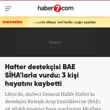
 ve çok sayıda ülkeye 'acil kodlu' çağrı yaptılar
SON DAKİKA
Hafter destekçisi BAE
SİHA'larla vurdu: 3 kişi
hayatını kaybetti
Libya'da, darbeci General Halife Hafter'in
destekçisi Birleşik Arap Emirlikleri'ne (BAE)
ait silahlı insansız hava araçlarının Msallata