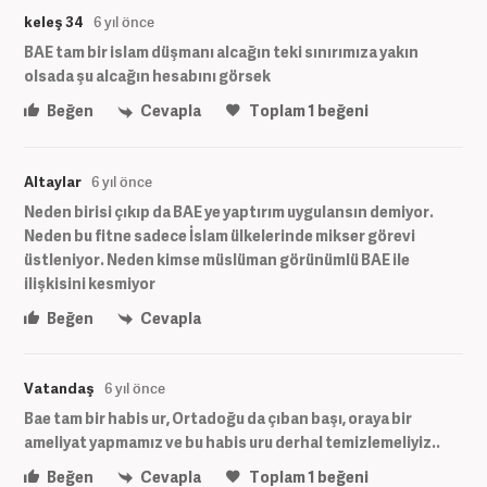
keleş 34
6 yıl önce
BAE tam bir islam düşmanı alcağın teki sınırımıza yakın
olsada şu alcağın hesabını görsek
Beğen
Cevapla
Toplam
1
beğeni
Altaylar
6 yıl önce
Neden birisi çıkıp da BAE ye yaptırım uygulansın demiyor.
Neden bu fitne sadece İslam ülkelerinde mikser görevi
üstleniyor. Neden kimse müslüman görünümlü BAE ile
ilişkisini kesmiyor
Beğen
Cevapla
Vatandaş
6 yıl önce
Bae tam bir habis ur, Ortadoğu da çıban başı, oraya bir
ameliyat yapmamız ve bu habis uru derhal temizlemeliyiz..
Beğen
Cevapla
Toplam
1
beğeni